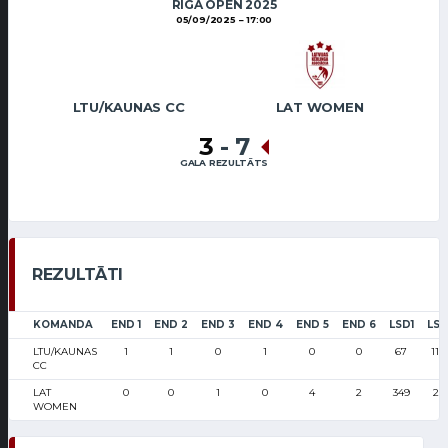
RIGA OPEN 2025
05/09/2025
17:00
LTU/KAUNAS CC
LAT WOMEN
3
-
7
GALA REZULTĀTS
REZULTĀTI
KOMANDA
END 1
END 2
END 3
END 4
END 5
END 6
LSD1
LS
LTU/KAUNAS
1
1
0
1
0
0
67
116
CC
LAT
0
0
1
0
4
2
349
29
WOMEN