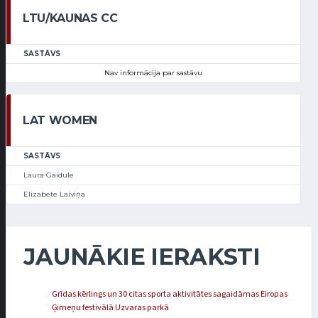
LTU/KAUNAS CC
SASTĀVS
Nav informācija par sastāvu
LAT WOMEN
SASTĀVS
Laura Gaidule
Elizabete Laiviņa
JAUNĀKIE IERAKSTI
Grīdas kērlings un 30 citas sporta aktivitātes sagaidāmas Eiropas
Ģimeņu festivālā Uzvaras parkā