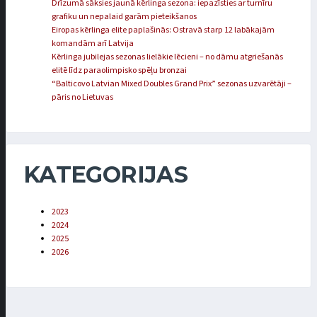
Drīzumā sāksies jaunā kērlinga sezona: iepazīsties ar turnīru
grafiku un nepalaid garām pieteikšanos
Eiropas kērlinga elite paplašinās: Ostravā starp 12 labākajām
komandām arī Latvija
Kērlinga jubilejas sezonas lielākie lēcieni – no dāmu atgriešanās
elitē līdz paraolimpisko spēļu bronzai
“Balticovo Latvian Mixed Doubles Grand Prix” sezonas uzvarētāji –
pāris no Lietuvas
KATEGORIJAS
2023
2024
2025
2026