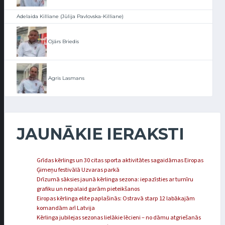
Adelaida Killiane (Jūlija Pavlovska-Killiane)
Ojārs Briedis
Agris Lasmans
JAUNĀKIE IERAKSTI
Grīdas kērlings un 30 citas sporta aktivitātes sagaidāmas Eiropas
Ģimeņu festivālā Uzvaras parkā
Drīzumā sāksies jaunā kērlinga sezona: iepazīsties ar turnīru
grafiku un nepalaid garām pieteikšanos
Eiropas kērlinga elite paplašinās: Ostravā starp 12 labākajām
komandām arī Latvija
Kērlinga jubilejas sezonas lielākie lēcieni – no dāmu atgriešanās