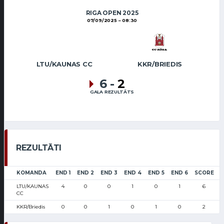
RIGA OPEN 2025
07/09/2025
08:30
LTU/KAUNAS CC
KKR/BRIEDIS
6
-
2
GALA REZULTĀTS
REZULTĀTI
KOMANDA
END 1
END 2
END 3
END 4
END 5
END 6
SCORE
LTU/KAUNAS
4
0
0
1
0
1
6
CC
KKR/Briedis
0
0
1
0
1
0
2