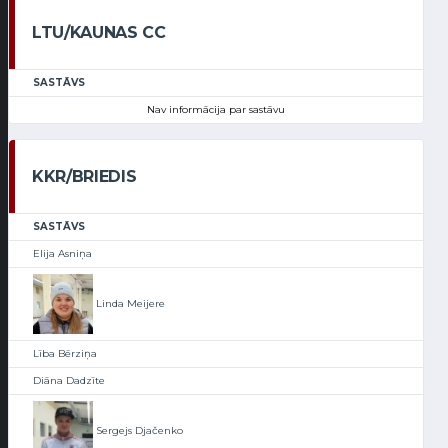
LTU/KAUNAS CC
SASTĀVS
Nav informācija par sastāvu
KKR/BRIEDIS
SASTĀVS
Elija Asniņa
Linda Meijere
Lība Bērziņa
Diāna Dadzīte
Sergejs Djačenko