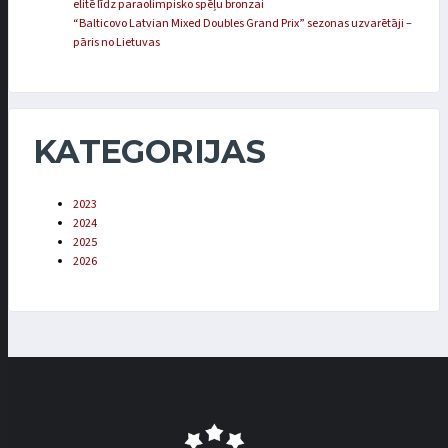
elitē līdz paraolimpisko spēļu bronzai
“Balticovo Latvian Mixed Doubles Grand Prix” sezonas uzvarētāji –
pāris no Lietuvas
KATEGORIJAS
2023
2024
2025
2026