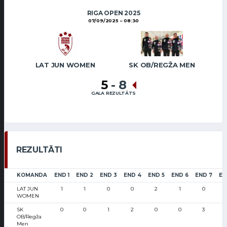
RIGA OPEN 2025
07/09/2025
08:30
LAT JUN WOMEN
SK OB/REGŽA MEN
5
-
8
GALA REZULTĀTS
REZULTĀTI
KOMANDA
END 1
END 2
END 3
END 4
END 5
END 6
END 7
EN
LAT JUN
1
1
0
0
2
1
0
WOMEN
SK
0
0
1
2
0
0
3
OB/Regža
Men