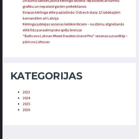
Drīzumā sāksies jaunā kērlinga sezona: iepazīsties ar turnīru
grafiku un nepalaid garām pieteikšanos
Eiropas kērlinga elite paplašinās: Ostravā starp 12 labākajām
komandām arī Latvija
Kērlinga jubilejas sezonas lielākie lēcieni – no dāmu atgriešanās
elitē līdz paraolimpisko spēļu bronzai
“Balticovo Latvian Mixed Doubles Grand Prix” sezonas uzvarētāji –
pāris no Lietuvas
KATEGORIJAS
2023
2024
2025
2026