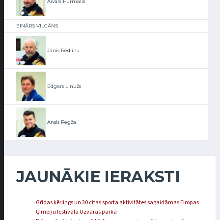
Aivars Purmalis
EINĀRS VILCĀNS
Jānis Rēdlihs
Edgars Linužs
Ansis Regža
JAUNĀKIE IERAKSTI
Grīdas kērlings un 30 citas sporta aktivitātes sagaidāmas Eiropas
Ģimeņu festivālā Uzvaras parkā