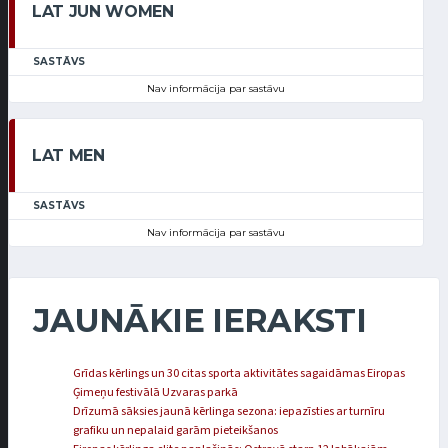
LAT JUN WOMEN
SASTĀVS
Nav informācija par sastāvu
LAT MEN
SASTĀVS
Nav informācija par sastāvu
JAUNĀKIE IERAKSTI
Grīdas kērlings un 30 citas sporta aktivitātes sagaidāmas Eiropas
Ģimeņu festivālā Uzvaras parkā
Drīzumā sāksies jaunā kērlinga sezona: iepazīsties ar turnīru
grafiku un nepalaid garām pieteikšanos