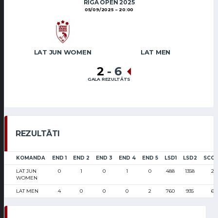
RIGA OPEN 2025
05/09/2025
20:00
LAT JUN WOMEN
LAT MEN
2
-
6
GALA REZULTĀTS
REZULTĀTI
KOMANDA
END 1
END 2
END 3
END 4
END 5
LSD1
LSD2
SCO
LAT JUN
0
1
0
1
0
488
1358
2
WOMEN
LAT MEN
4
0
0
0
2
760
935
6