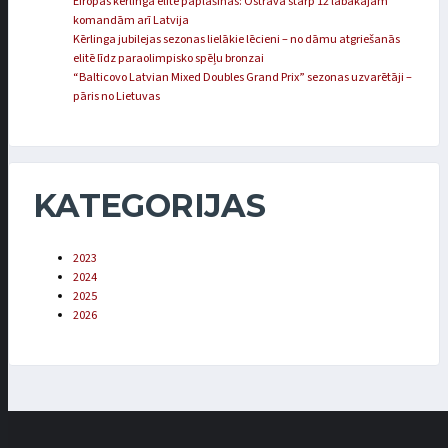
Eiropas kērlinga elite paplašinās: Ostravā starp 12 labākajām
komandām arī Latvija
Kērlinga jubilejas sezonas lielākie lēcieni – no dāmu atgriešanās
elitē līdz paraolimpisko spēļu bronzai
“Balticovo Latvian Mixed Doubles Grand Prix” sezonas uzvarētāji –
pāris no Lietuvas
KATEGORIJAS
2023
2024
2025
2026