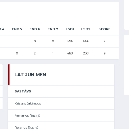
D 4
END 5
END 6
END 7
LSD1
LSD2
SCORE
1
0
0
1996
1996
2
0
2
1
468
238
9
LAT JUN MEN
SASTĀVS
Kristers Jakimovs
Armands Rusiņš
Rolands Rusiņš