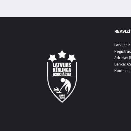
REKVIZĪ
Latvijas K
Reģistrāc
Adrese: B
Banka: A
Konta nr