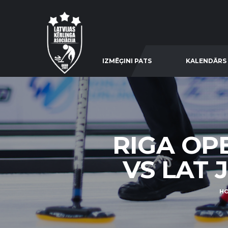
IZMĒĢINI PATS
KALENDĀRS
RIGA OP
VS LAT 
H