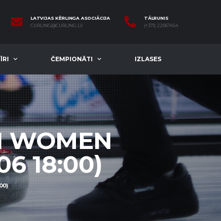
LATVIJAS KĒRLINGA ASOCIĀCIJA
TĀLRUNIS
CURLING@CURLING.LV
(+371) 22067454
ĪRI
ČEMPIONĀTI
IZLASES
UN WOMEN
6 18:00)
00)