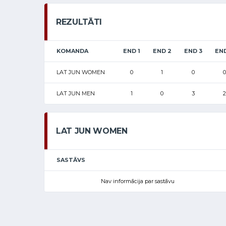
REZULTĀTI
KOMANDA
END 1
END 2
END 3
EN
LAT JUN WOMEN
0
1
0
0
LAT JUN MEN
1
0
3
2
LAT JUN WOMEN
SASTĀVS
Nav informācija par sastāvu