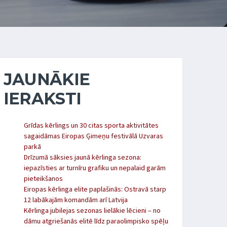
JAUNĀKIE
IERAKSTI
Grīdas kērlings un 30 citas sporta aktivitātes
sagaidāmas Eiropas Ģimeņu festivālā Uzvaras
parkā
Drīzumā sāksies jaunā kērlinga sezona:
iepazīsties ar turnīru grafiku un nepalaid garām
pieteikšanos
Eiropas kērlinga elite paplašinās: Ostravā starp
12 labākajām komandām arī Latvija
Kērlinga jubilejas sezonas lielākie lēcieni – no
dāmu atgriešanās elitē līdz paraolimpisko spēļu