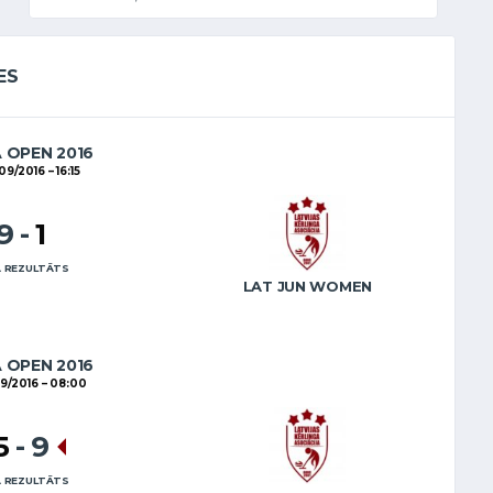
ES
A OPEN 2016
09/2016
16:15
9
-
1
 REZULTĀTS
LAT JUN WOMEN
A OPEN 2016
9/2016
08:00
5
-
9
 REZULTĀTS