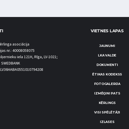
TI
VIETNES LAPAS
ērlinga asociācija
JAUNUMI
ijas nr.: 40008058075
LKA VALDE
iķernieku iela 121H, Rīga, LV-1021;
S SWEDBANK
DOKUMENTI
.: LV36HABA0551010794208
ĒTIKAS KODEKSS
FOTOGALERIJA
IZMĒĢINI PATS
KĒRLINGS
VISI SPĒLĒTĀJI
IZLASES