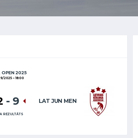
A OPEN 2025
09/2025
18:00
2
-
9
LAT JUN MEN
A REZULTĀTS