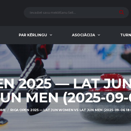
PAR KĒRLINGU
ASOCIĀCIJA
TURN
EN 2025 — LAT J
JUN MEN (2025-09-0
OME
RIGA OPEN 2025 — LAT JUN WOMEN VS LAT JUN MEN (2025-09-06 18: