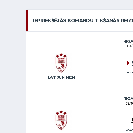
IEPRIEKŠĒJĀS KOMANDU TIKŠANĀS REIZ
RIG
03/
GALA
LAT JUN MEN
RIG
02/0
GALA