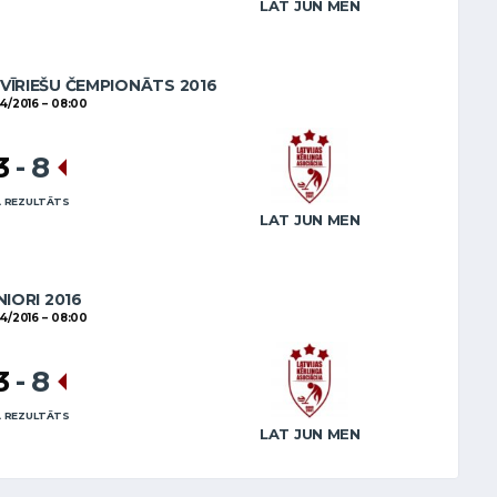
LAT JUN MEN
 VĪRIEŠU ČEMPIONĀTS 2016
4/2016
08:00
3
-
8
 REZULTĀTS
LAT JUN MEN
NIORI 2016
4/2016
08:00
3
-
8
 REZULTĀTS
LAT JUN MEN