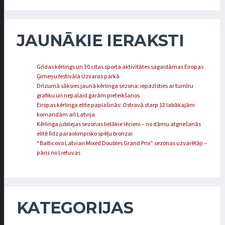
JAUNĀKIE IERAKSTI
Grīdas kērlings un 30 citas sporta aktivitātes sagaidāmas Eiropas
Ģimeņu festivālā Uzvaras parkā
Drīzumā sāksies jaunā kērlinga sezona: iepazīsties ar turnīru
grafiku un nepalaid garām pieteikšanos
Eiropas kērlinga elite paplašinās: Ostravā starp 12 labākajām
komandām arī Latvija
Kērlinga jubilejas sezonas lielākie lēcieni – no dāmu atgriešanās
elitē līdz paraolimpisko spēļu bronzai
“Balticovo Latvian Mixed Doubles Grand Prix” sezonas uzvarētāji –
pāris no Lietuvas
KATEGORIJAS