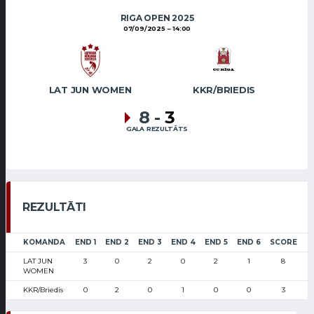
RIGA OPEN 2025
07/09/2025
14:00
LAT JUN WOMEN
KKR/BRIEDIS
8
-
3
GALA REZULTĀTS
REZULTĀTI
KOMANDA
END 1
END 2
END 3
END 4
END 5
END 6
SCORE
LAT JUN
3
0
2
0
2
1
8
WOMEN
KKR/Briedis
0
2
0
1
0
0
3