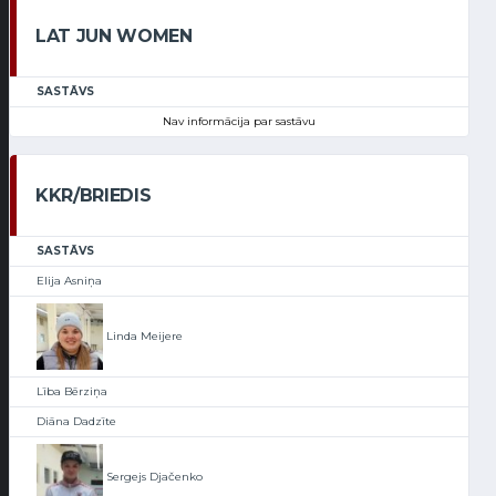
LAT JUN WOMEN
SASTĀVS
Nav informācija par sastāvu
KKR/BRIEDIS
SASTĀVS
Elija Asniņa
Linda Meijere
Lība Bērziņa
Diāna Dadzīte
Sergejs Djačenko