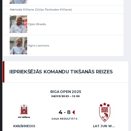
Adelaida Killiane (Jūlija Pavlovska-Killiane)
Ojārs Briedis
Agris Lasmans
IEPRIEKŠĒJĀS KOMANDU TIKŠANĀS REIZES
RIGA OPEN 2025
06/09/2025
12:00
4
-
8
GALA REZULTĀTS
KKR/BRIEDIS
LAT JUN WOMEN