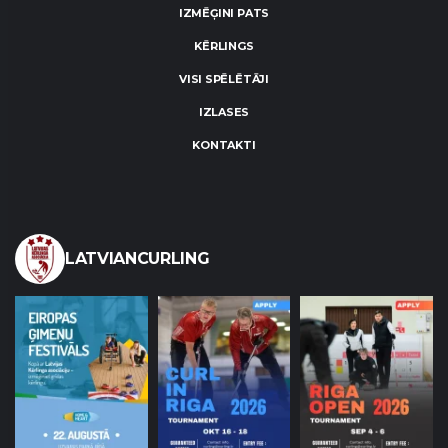
IZMĒĢINI PATS
KĒRLINGS
VISI SPĒLĒTĀJI
IZLASES
KONTAKTI
LATVIANCURLING