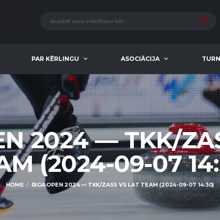
PAR KĒRLINGU
ASOCIĀCIJA
TURN
N 2024 — TKK/ZA
AM (2024-09-07 14:
HOME
RIGA OPEN 2024 — TKK/ZASS VS LAT TEAM (2024-09-07 14:30)