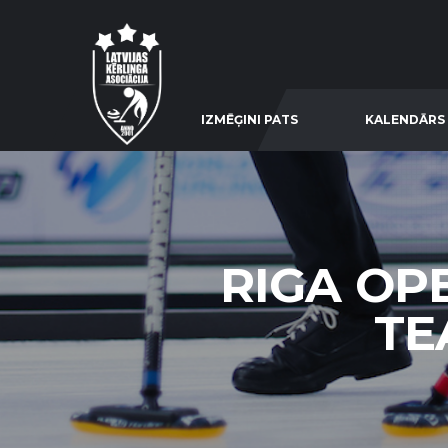
IZMĒĢINI PATS
KALENDĀRS
RIGA OPE
TE