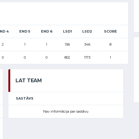
ND 4
END 5
END 6
LSD1
LSD2
SCORE
2
1
1
156
346
8
0
0
0
802
1173
1
LAT TEAM
SASTĀVS
Nav informācija par sastāvu