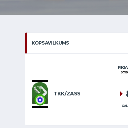
KOPSAVILKUMS
RIG
07/
TKK/ZASS
GAL