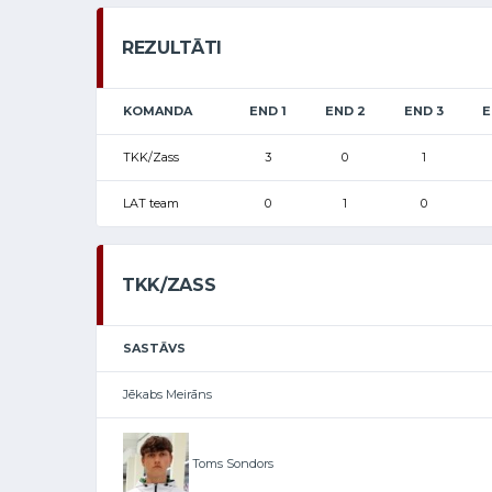
REZULTĀTI
KOMANDA
END 1
END 2
END 3
E
TKK/Zass
3
0
1
LAT team
0
1
0
TKK/ZASS
SASTĀVS
Jēkabs Meirāns
Toms Sondors