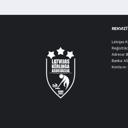
REKVIZĪ
Latvijas K
Reģistrāc
Adrese: B
Banka: A
Konta nr