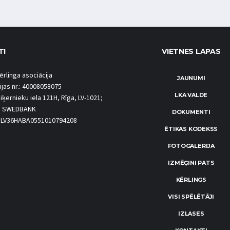
TI
VIETNES LAPAS
ērlinga asociācija
JAUNUMI
ijas nr.: 40008058075
LKA VALDE
iķernieku iela 121H, Rīga, LV-1021;
S SWEDBANK
DOKUMENTI
.: LV36HABA0551010794208
ĒTIKAS KODEKSS
FOTOGALERIJA
IZMĒĢINI PATS
KĒRLINGS
VISI SPĒLĒTĀJI
IZLASES