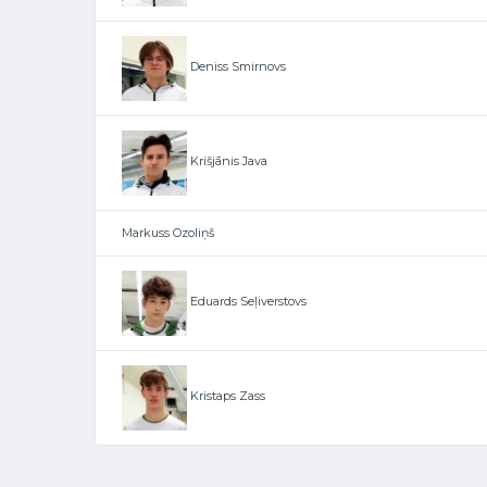
Deniss Smirnovs
Krišjānis Java
Markuss Ozoliņš
Eduards Seļiverstovs
Kristaps Zass