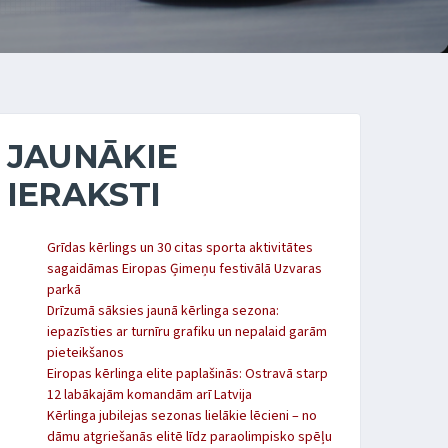
JAUNĀKIE
IERAKSTI
Grīdas kērlings un 30 citas sporta aktivitātes
sagaidāmas Eiropas Ģimeņu festivālā Uzvaras
parkā
Drīzumā sāksies jaunā kērlinga sezona:
iepazīsties ar turnīru grafiku un nepalaid garām
pieteikšanos
Eiropas kērlinga elite paplašinās: Ostravā starp
12 labākajām komandām arī Latvija
Kērlinga jubilejas sezonas lielākie lēcieni – no
dāmu atgriešanās elitē līdz paraolimpisko spēļu