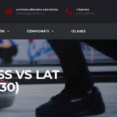
LATVIJAS KĒRLINGA ASOCIĀCIJA
TĀLRUNIS
CURLING@CURLING.LV
(+371) 22067454
ĪRI
ČEMPIONĀTI
IZLASES
SS VS LAT
30)