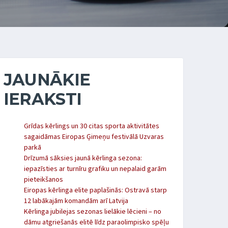
JAUNĀKIE
IERAKSTI
Grīdas kērlings un 30 citas sporta aktivitātes
sagaidāmas Eiropas Ģimeņu festivālā Uzvaras
parkā
Drīzumā sāksies jaunā kērlinga sezona:
iepazīsties ar turnīru grafiku un nepalaid garām
pieteikšanos
Eiropas kērlinga elite paplašinās: Ostravā starp
12 labākajām komandām arī Latvija
Kērlinga jubilejas sezonas lielākie lēcieni – no
dāmu atgriešanās elitē līdz paraolimpisko spēļu