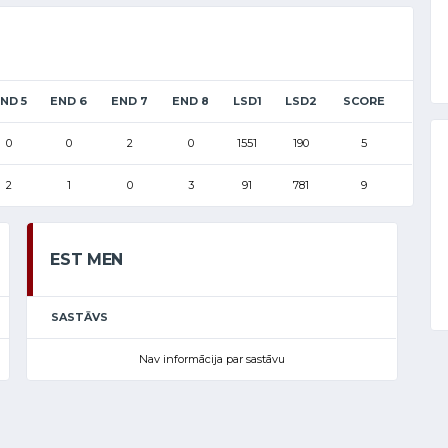
ND 5
END 6
END 7
END 8
LSD1
LSD2
SCORE
0
0
2
0
1551
190
5
2
1
0
3
91
781
9
EST MEN
SASTĀVS
Nav informācija par sastāvu