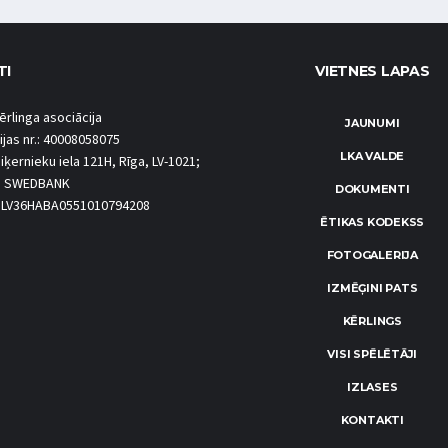
TI
VIETNES LAPAS
ērlinga asociācija
JAUNUMI
ijas nr.: 40008058075
LKA VALDE
iķernieku iela 121H, Rīga, LV-1021;
S SWEDBANK
DOKUMENTI
.: LV36HABA0551010794208
ĒTIKAS KODEKSS
FOTOGALERIJA
IZMĒĢINI PATS
KĒRLINGS
VISI SPĒLĒTĀJI
IZLASES
KONTAKTI