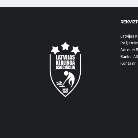
REKVIZĪ
Latvijas K
Reģistrāc
Adrese: B
Banka: A
Konta nr