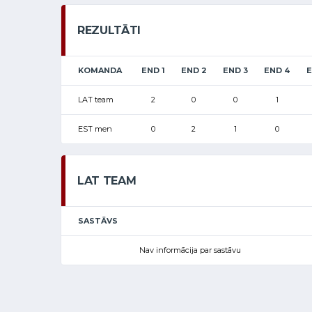
REZULTĀTI
KOMANDA
END 1
END 2
END 3
END 4
E
LAT team
2
0
0
1
EST men
0
2
1
0
LAT TEAM
SASTĀVS
Nav informācija par sastāvu