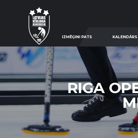
IZMĒĢINI PATS
KALENDĀRS
RIGA OPE
ME