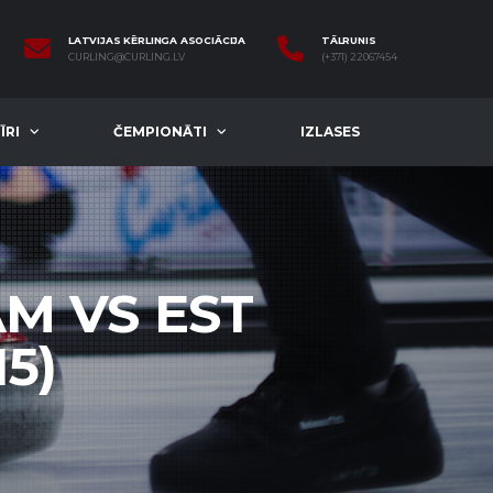
LATVIJAS KĒRLINGA ASOCIĀCIJA
TĀLRUNIS
CURLING@CURLING.LV
(+371) 22067454
ĪRI
ČEMPIONĀTI
IZLASES
AM VS EST
15)