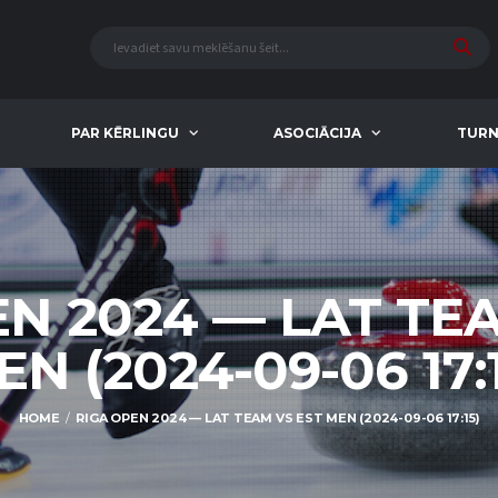
PAR KĒRLINGU
ASOCIĀCIJA
TURN
N 2024 — LAT TE
N (2024-09-06 17:
HOME
RIGA OPEN 2024 — LAT TEAM VS EST MEN (2024-09-06 17:15)