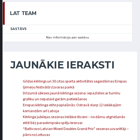
LAT TEAM
SASTĀVS
Nav informācija par sastāvu
JAUNĀKIE IERAKSTI
Grīdas kērlings un 30 citas sporta aktivitātes sagaidāmas Eiropas
Ģimeņu festivālā Uzvaras parkā
Drīzumā sāksies jaunā kērlinga sezona: iepazīsties ar turnīru
grafiku un nepalaid garām pieteikšanos
Eiropas kērlinga elite paplašinās: Ostravā starp 12 labākajām
komandām arī Latvija
Kērlinga jubilejas sezonas lielākie lēcieni – no dāmu atgriešanās
elitē līdz paraolimpisko spēļu bronzai
“Balticovo Latvian Mixed Doubles Grand Prix” sezonas uzvarētāji –
pāris no Lietuvas