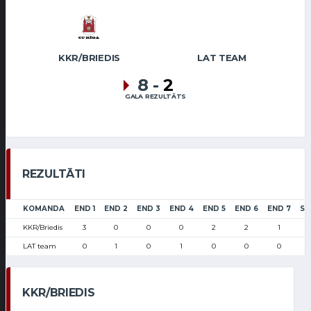
KKR/BRIEDIS
LAT TEAM
8
-
2
GALA REZULTĀTS
REZULTĀTI
KOMANDA
END 1
END 2
END 3
END 4
END 5
END 6
END 7
SC
KKR/Briedis
3
0
0
0
2
2
1
LAT team
0
1
0
1
0
0
0
KKR/BRIEDIS