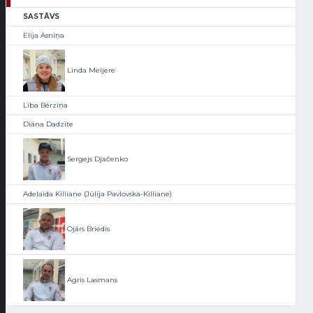
SASTĀVS
Elija Asniņa
Linda Meijere
Lība Bērziņa
Diāna Dadzīte
Sergejs Djačenko
Adelaida Killiane (Jūlija Pavlovska-Killiane)
Ojārs Briedis
Agris Lasmans