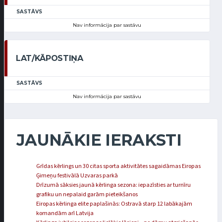
SASTĀVS
Nav informācija par sastāvu
LAT/KĀPOSTIŅA
SASTĀVS
Nav informācija par sastāvu
JAUNĀKIE IERAKSTI
Grīdas kērlings un 30 citas sporta aktivitātes sagaidāmas Eiropas
Ģimeņu festivālā Uzvaras parkā
Drīzumā sāksies jaunā kērlinga sezona: iepazīsties ar turnīru
grafiku un nepalaid garām pieteikšanos
Eiropas kērlinga elite paplašinās: Ostravā starp 12 labākajām
komandām arī Latvija