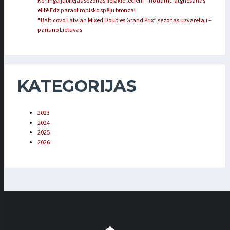
Kērlinga jubilejas sezonas lielākie lēcieni – no dāmu atgriešanās
elitē līdz paraolimpisko spēļu bronzai
“Balticovo Latvian Mixed Doubles Grand Prix” sezonas uzvarētāji –
pāris no Lietuvas
KATEGORIJAS
2023
2024
2025
2026