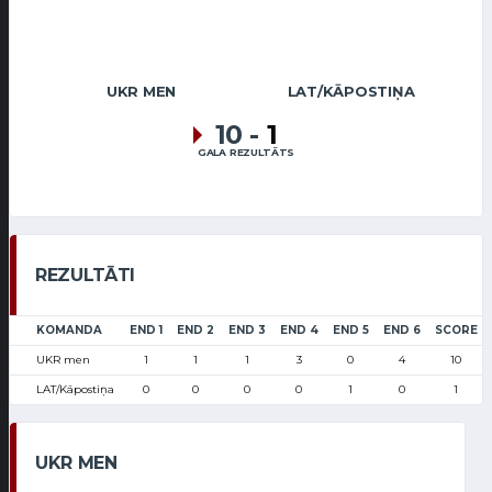
UKR MEN
LAT/KĀPOSTIŅA
10
-
1
GALA REZULTĀTS
REZULTĀTI
KOMANDA
END 1
END 2
END 3
END 4
END 5
END 6
SCORE
UKR men
1
1
1
3
0
4
10
LAT/Kāpostiņa
0
0
0
0
1
0
1
UKR MEN