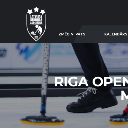
IZMĒĢINI PATS
KALENDĀRS
RIGA OPE
M