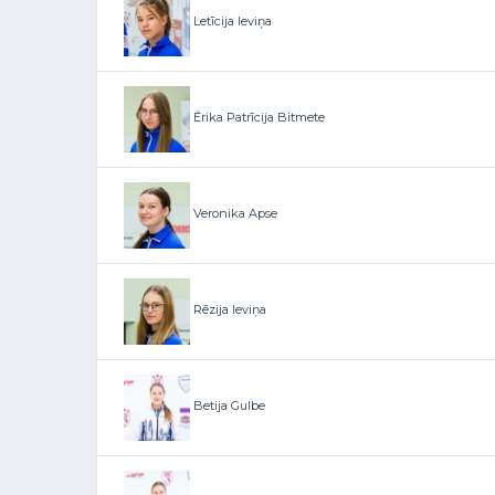
Letīcija Ieviņa
Ērika Patrīcija Bitmete
Veronika Apse
Rēzija Ieviņa
Betija Gulbe