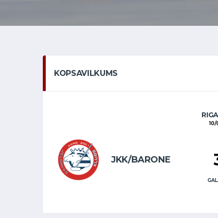
KOPSAVILKUMS
RIG
10
JKK/BARONE
GAL