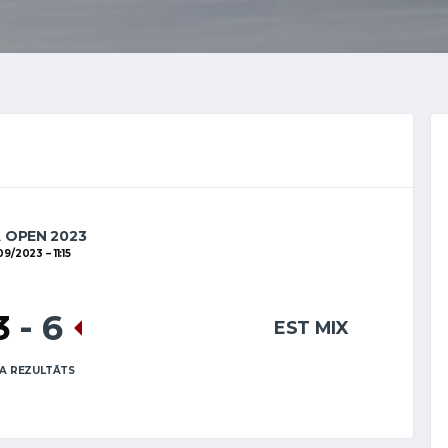
A OPEN 2023
/09/2023
11:15
3
-
6
EST MIX
A REZULTĀTS