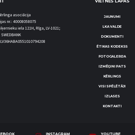
TI
VIETNES LAPAS
ērlinga asociācija
JAUNUMI
ijas nr.: 40008058075
LKA VALDE
iķernieku iela 121H, Rīga, LV-1021;
S SWEDBANK
DOKUMENTI
.: LV36HABA0551010794208
ĒTIKAS KODEKSS
FOTOGALERIJA
IZMĒĢINI PATS
KĒRLINGS
VISI SPĒLĒTĀJI
IZLASES
KONTAKTI
CEBOOK
INSTAGRAM
YOUTUBE