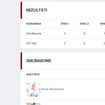
REZULTĀTI
KOMANDA
END 1
END 2
EN
JKK/Barone
0
0
1
EST MIX
2
0
JKK/BARONE
SASTĀVS
Marija Seļiverstova