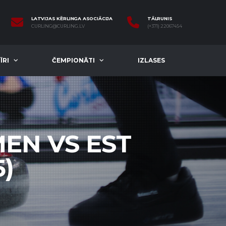
LATVIJAS KĒRLINGA ASOCIĀCIJA
TĀLRUNIS
CURLING@CURLING.LV
(+371) 22067454
ĪRI
ČEMPIONĀTI
IZLASES
EN VS EST
5)