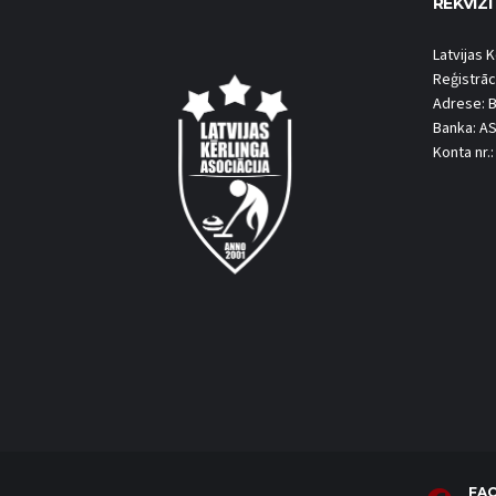
REKVIZĪ
Latvijas K
Reģistrāc
Adrese: B
Banka: A
Konta nr
FA