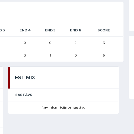
D 3
END 4
END 5
END 6
SCORE
0
0
2
3
0
3
1
0
6
EST MIX
SASTĀVS
Nav informācija par sastāvu