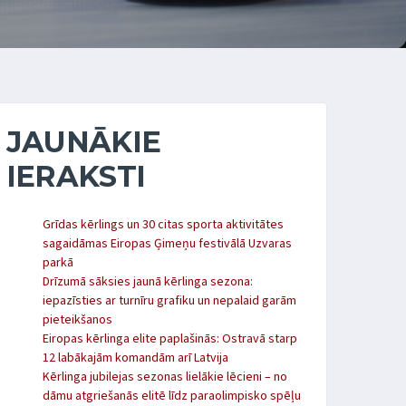
JAUNĀKIE
IERAKSTI
Grīdas kērlings un 30 citas sporta aktivitātes
sagaidāmas Eiropas Ģimeņu festivālā Uzvaras
parkā
Drīzumā sāksies jaunā kērlinga sezona:
iepazīsties ar turnīru grafiku un nepalaid garām
pieteikšanos
Eiropas kērlinga elite paplašinās: Ostravā starp
12 labākajām komandām arī Latvija
Kērlinga jubilejas sezonas lielākie lēcieni – no
dāmu atgriešanās elitē līdz paraolimpisko spēļu