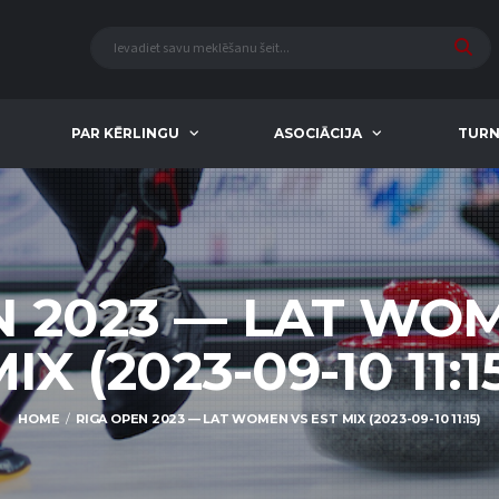
PAR KĒRLINGU
ASOCIĀCIJA
TURN
N 2023 — LAT WOM
IX (2023-09-10 11:1
HOME
RIGA OPEN 2023 — LAT WOMEN VS EST MIX (2023-09-10 11:15)