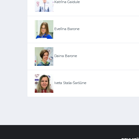
Katrīna Gaidule
Evelīna Barone
Daina Barone
Iveta Staša-Šaršūne