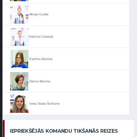
Betija Gulbe
Katrīna Gaidule
Evelīna Barone
Daina Barone
Iveta Staša-Šaršūne
IEPRIEKŠĒJĀS KOMANDU TIKŠANĀS REIZES