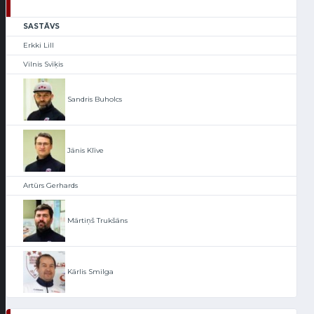
SASTĀVS
Erkki Lill
Vilnis Svīķis
Sandris Buholcs
Jānis Klīve
Artūrs Gerhards
Mārtiņš Trukšāns
Kārlis Smilga