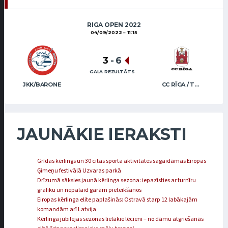
RIGA OPEN 2022
04/09/2022
11:15
3
-
6
GALA REZULTĀTS
JKK/BARONE
CC RĪGA / TRUKŠĀNS
JAUNĀKIE IERAKSTI
Grīdas kērlings un 30 citas sporta aktivitātes sagaidāmas Eiropas
Ģimeņu festivālā Uzvaras parkā
Drīzumā sāksies jaunā kērlinga sezona: iepazīsties ar turnīru
grafiku un nepalaid garām pieteikšanos
Eiropas kērlinga elite paplašinās: Ostravā starp 12 labākajām
komandām arī Latvija
Kērlinga jubilejas sezonas lielākie lēcieni – no dāmu atgriešanās