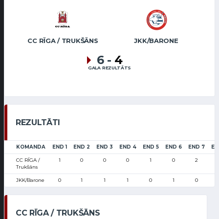
CC RĪGA / TRUKŠĀNS
JKK/BARONE
6
-
4
GALA REZULTĀTS
REZULTĀTI
KOMANDA
END 1
END 2
END 3
END 4
END 5
END 6
END 7
EN
CC RĪGA /
1
0
0
0
1
0
2
Trukšāns
JKK/Barone
0
1
1
1
0
1
0
CC RĪGA / TRUKŠĀNS