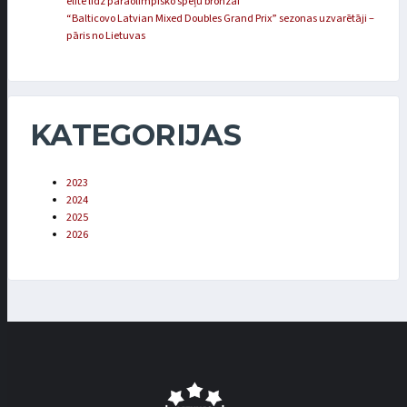
elitē līdz paraolimpisko spēļu bronzai
“Balticovo Latvian Mixed Doubles Grand Prix” sezonas uzvarētāji –
pāris no Lietuvas
KATEGORIJAS
2023
2024
2025
2026