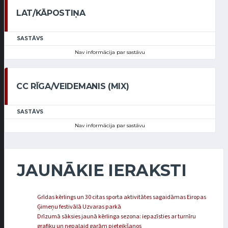
LAT/KĀPOSTIŅA
SASTĀVS
Nav informācija par sastāvu
CC RĪGA/VEIDEMANIS (MIX)
SASTĀVS
Nav informācija par sastāvu
JAUNĀKIE IERAKSTI
Grīdas kērlings un 30 citas sporta aktivitātes sagaidāmas Eiropas
Ģimeņu festivālā Uzvaras parkā
Drīzumā sāksies jaunā kērlinga sezona: iepazīsties ar turnīru
grafiku un nepalaid garām pieteikšanos