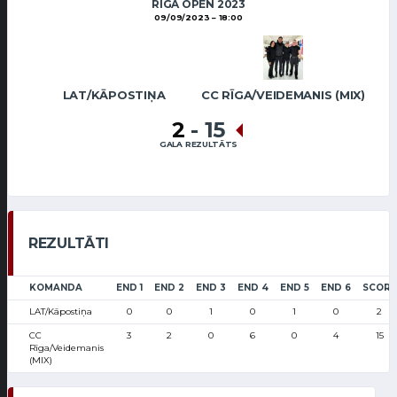
RIGA OPEN 2023
09/09/2023
18:00
LAT/KĀPOSTIŅA
CC RĪGA/VEIDEMANIS (MIX)
2
-
15
GALA REZULTĀTS
REZULTĀTI
KOMANDA
END 1
END 2
END 3
END 4
END 5
END 6
SCORE
LAT/Kāpostiņa
0
0
1
0
1
0
2
CC
3
2
0
6
0
4
15
Rīga/Veidemanis
(MIX)