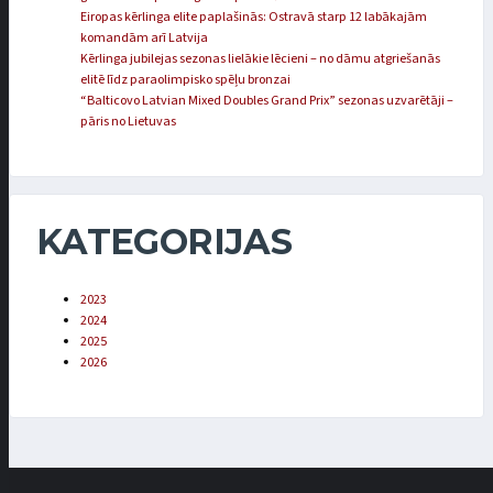
Eiropas kērlinga elite paplašinās: Ostravā starp 12 labākajām
komandām arī Latvija
Kērlinga jubilejas sezonas lielākie lēcieni – no dāmu atgriešanās
elitē līdz paraolimpisko spēļu bronzai
“Balticovo Latvian Mixed Doubles Grand Prix” sezonas uzvarētāji –
pāris no Lietuvas
KATEGORIJAS
2023
2024
2025
2026