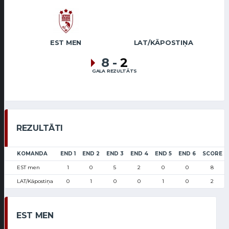
EST MEN
LAT/KĀPOSTIŅA
8
-
2
GALA REZULTĀTS
REZULTĀTI
KOMANDA
END 1
END 2
END 3
END 4
END 5
END 6
SCORE
EST men
1
0
5
2
0
0
8
LAT/Kāpostiņa
0
1
0
0
1
0
2
EST MEN