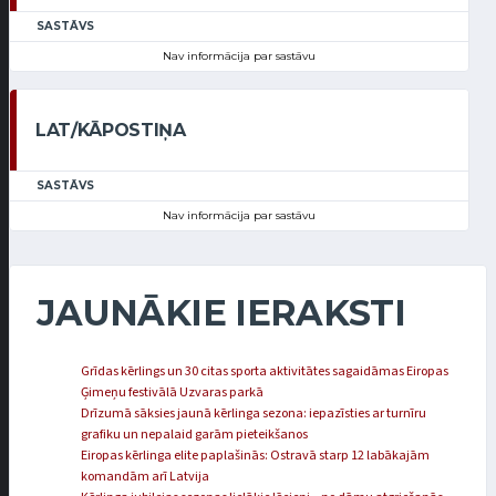
SASTĀVS
Nav informācija par sastāvu
LAT/KĀPOSTIŅA
SASTĀVS
Nav informācija par sastāvu
JAUNĀKIE IERAKSTI
Grīdas kērlings un 30 citas sporta aktivitātes sagaidāmas Eiropas
Ģimeņu festivālā Uzvaras parkā
Drīzumā sāksies jaunā kērlinga sezona: iepazīsties ar turnīru
grafiku un nepalaid garām pieteikšanos
Eiropas kērlinga elite paplašinās: Ostravā starp 12 labākajām
komandām arī Latvija