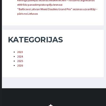
Kērlinga jubilejas sezonas lielākie lēcieni – no dāmu atgriešanās
elitē līdz paraolimpisko spēļu bronzai
“Balticovo Latvian Mixed Doubles Grand Prix” sezonas uzvarētāji –
pāris no Lietuvas
KATEGORIJAS
2023
2024
2025
2026