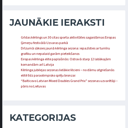
JAUNĀKIE IERAKSTI
Grīdas kērlings un 30 citas sporta aktivitātes sagaidāmas Eiropas
Ģimeņu festivālā Uzvaras parkā
Drīzumā sāksies jaunā kērlinga sezona: iepazīsties ar turnīru
grafiku un nepalaid garām pieteikšanos
Eiropas kērlinga elite paplašinās: Ostravā starp 12 labākajām
komandām arī Latvija
Kērlinga jubilejas sezonas lielākie lēcieni – no dāmu atgriešanās
elitē līdz paraolimpisko spēļu bronzai
“Balticovo Latvian Mixed Doubles Grand Prix” sezonas uzvarētāji –
pāris no Lietuvas
KATEGORIJAS