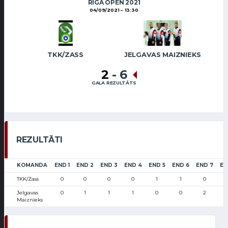
RIGA OPEN 2021
04/09/2021
13:30
TKK/ZASS
JELGAVAS MAIZNIEKS
2
-
6
GALA REZULTĀTS
REZULTĀTI
KOMANDA
END 1
END 2
END 3
END 4
END 5
END 6
END 7
EN
TKK/Zass
0
0
0
0
1
1
0
Jelgavas
0
1
1
1
0
0
2
Maiznieks