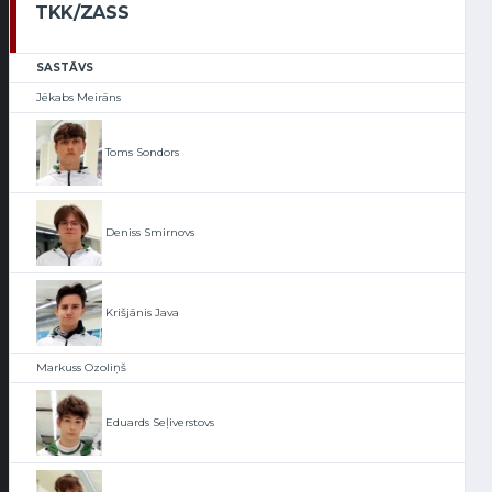
TKK/ZASS
SASTĀVS
Jēkabs Meirāns
Toms Sondors
Deniss Smirnovs
Krišjānis Java
Markuss Ozoliņš
Eduards Seļiverstovs