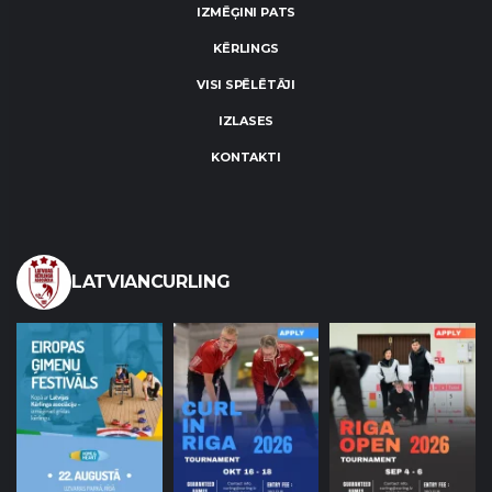
IZMĒĢINI PATS
KĒRLINGS
VISI SPĒLĒTĀJI
IZLASES
KONTAKTI
LATVIANCURLING