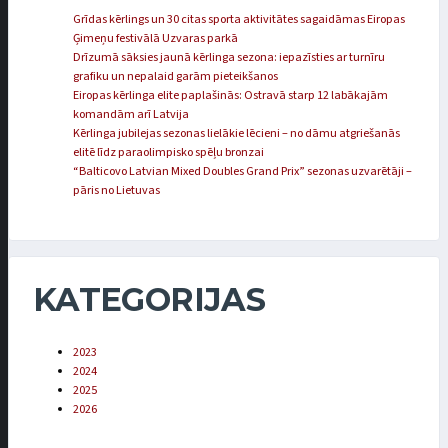
Grīdas kērlings un 30 citas sporta aktivitātes sagaidāmas Eiropas
Ģimeņu festivālā Uzvaras parkā
Drīzumā sāksies jaunā kērlinga sezona: iepazīsties ar turnīru
grafiku un nepalaid garām pieteikšanos
Eiropas kērlinga elite paplašinās: Ostravā starp 12 labākajām
komandām arī Latvija
Kērlinga jubilejas sezonas lielākie lēcieni – no dāmu atgriešanās
elitē līdz paraolimpisko spēļu bronzai
“Balticovo Latvian Mixed Doubles Grand Prix” sezonas uzvarētāji –
pāris no Lietuvas
KATEGORIJAS
2023
2024
2025
2026