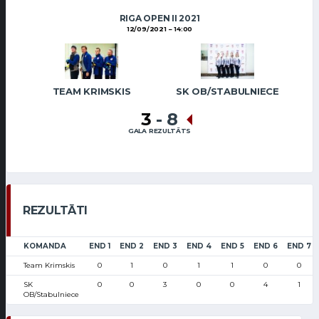
RIGA OPEN II 2021
12/09/2021
14:00
TEAM KRIMSKIS
SK OB/STABULNIECE
3
-
8
GALA REZULTĀTS
REZULTĀTI
KOMANDA
END 1
END 2
END 3
END 4
END 5
END 6
END 7
Team Krimskis
0
1
0
1
1
0
0
SK
0
0
3
0
0
4
1
OB/Stabulniece