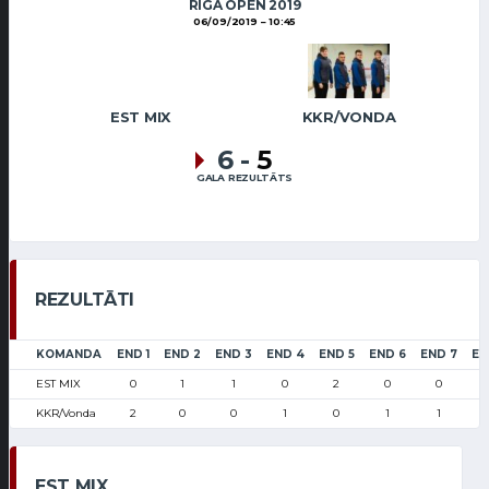
RIGA OPEN 2019
06/09/2019
10:45
EST MIX
KKR/VONDA
6
-
5
GALA REZULTĀTS
REZULTĀTI
KOMANDA
END 1
END 2
END 3
END 4
END 5
END 6
END 7
EN
EST MIX
0
1
1
0
2
0
0
KKR/Vonda
2
0
0
1
0
1
1
EST MIX