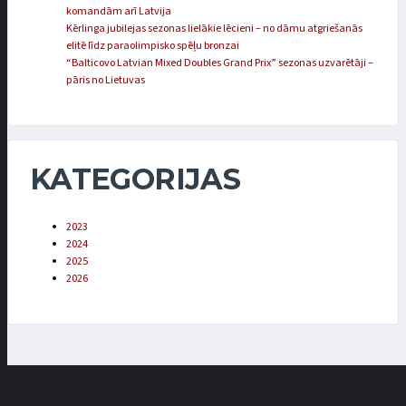
komandām arī Latvija
Kērlinga jubilejas sezonas lielākie lēcieni – no dāmu atgriešanās
elitē līdz paraolimpisko spēļu bronzai
“Balticovo Latvian Mixed Doubles Grand Prix” sezonas uzvarētāji –
pāris no Lietuvas
KATEGORIJAS
2023
2024
2025
2026