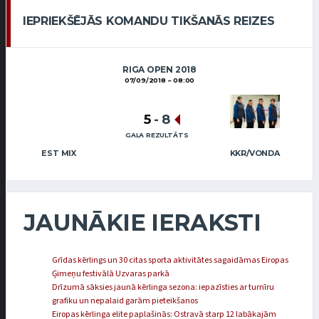
IEPRIEKŠĒJĀS KOMANDU TIKŠANĀS REIZES
RIGA OPEN 2018
07/09/2018
08:00
5
-
8
GALA REZULTĀTS
EST MIX
KKR/VONDA
JAUNĀKIE IERAKSTI
Grīdas kērlings un 30 citas sporta aktivitātes sagaidāmas Eiropas
Ģimeņu festivālā Uzvaras parkā
Drīzumā sāksies jaunā kērlinga sezona: iepazīsties ar turnīru
grafiku un nepalaid garām pieteikšanos
Eiropas kērlinga elite paplašinās: Ostravā starp 12 labākajām