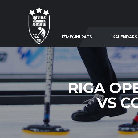
IZMĒĢINI PATS
KALENDĀRS
RIGA OPE
VS CC