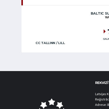
BALTIC S
19/
GALA
CC TALLINN / LILL
REKVIZĪ
Latvijas K
Reģistrāc
Adrese: B