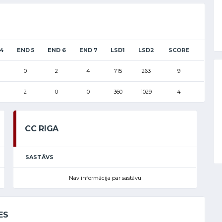
4
END 5
END 6
END 7
LSD1
LSD2
SCORE
0
2
4
715
263
9
2
0
0
360
1029
4
CC RIGA
SASTĀVS
Nav informācija par sastāvu
ES