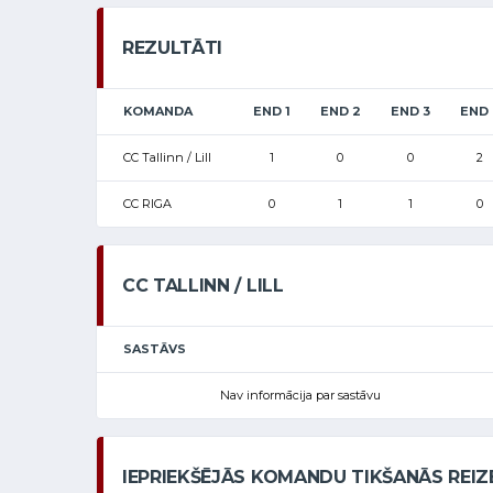
REZULTĀTI
KOMANDA
END 1
END 2
END 3
END 
CC Tallinn / Lill
1
0
0
2
CC RIGA
0
1
1
0
CC TALLINN / LILL
SASTĀVS
Nav informācija par sastāvu
IEPRIEKŠĒJĀS KOMANDU TIKŠANĀS REIZ