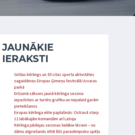
JAUNĀKIE
IERAKSTI
Grīdas kērlings un 30 citas sporta aktivitātes
sagaidāmas Eiropas Ģimeņu festivālā Uzvaras
parkā
Drīzumā sāksies jaunā kērlinga sezona:
iepazīsties ar turnīru grafiku un nepalaid garām
pieteikšanos
Eiropas kērlinga elite paplašinās: Ostravā starp
12 labākajām komandām arī Latvija
Kērlinga jubilejas sezonas lielākie lēcieni – no
dāmu atgriešanās elitē līdz paraolimpisko spēļu