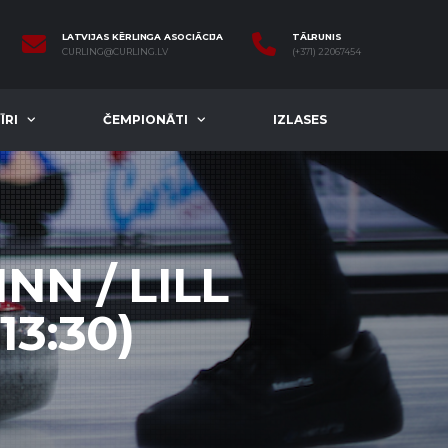
LATVIJAS KĒRLINGA ASOCIĀCIJA
TĀLRUNIS
CURLING@CURLING.LV
(+371) 22067454
ĪRI
ČEMPIONĀTI
IZLASES
NN / LILL
13:30)