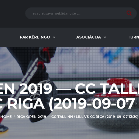
PAR KĒRLINGU
ASOCIĀCIJA
TURN
N 2019 — CC TALLI
 RIGA (2019-09-07 
HOME
RIGA OPEN 2019 — CC TALLINN / LILL VS CC RIGA (2019-09-07 13:30)