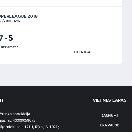
UPERLEAGUE 2018
01/2018
12:15
7
-
5
 REZULTĀTS
CC RIGA
TI
VIETNES LAPAS
ērlinga asociācija
JAUNUMI
ijas nr.: 40008058075
LKA VALDE
iķernieku iela 121H, Rīga, LV-1021;