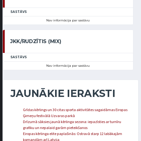
SASTĀVS
Nav informācija par sastāvu
JKK/RUDZĪTIS (MIX)
SASTĀVS
Nav informācija par sastāvu
JAUNĀKIE IERAKSTI
Grīdas kērlings un 30 citas sporta aktivitātes sagaidāmas Eiropas
Ģimeņu festivālā Uzvaras parkā
Drīzumā sāksies jaunā kērlinga sezona: iepazīsties ar turnīru
grafiku un nepalaid garām pieteikšanos
Eiropas kērlinga elite paplašinās: Ostravā starp 12 labākajām
komandām arī Latvija