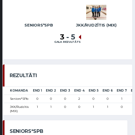
SENIORS*SPB
JKK/RUDZĪTIS (MIX)
3
-
5
GALA REZULTĀTS
REZULTĀTI
KOMANDA
END 1
END 2
END 3
END 4
END 5
END 6
END 7
EN
Seniors*SPb
0
0
0
2
0
0
1
JKK/Rudzītis
1
1
0
0
1
1
0
(MIX)
SENIORS*SPB