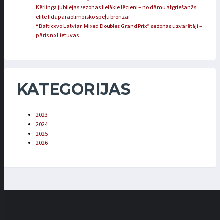
Kērlinga jubilejas sezonas lielākie lēcieni – no dāmu atgriešanās
elitē līdz paraolimpisko spēļu bronzai
“Balticovo Latvian Mixed Doubles Grand Prix” sezonas uzvarētāji –
pāris no Lietuvas
KATEGORIJAS
2023
2024
2025
2026