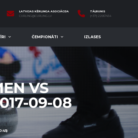
LATVIJAS KĒRLINGA ASOCIĀCIJA
TĀLRUNIS
CURLING@CURLING.LV
(+371) 22067454
ĪRI
ČEMPIONĀTI
IZLASES
MEN VS
017-09-08
:45)