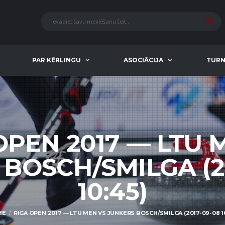
PAR KĒRLINGU
ASOCIĀCIJA
TURN
OPEN 2017 — LTU 
BOSCH/SMILGA (2
10:45)
ME
RIGA OPEN 2017 — LTU MEN VS JUNKERS BOSCH/SMILGA (2017-09-08 10