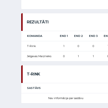
REZULTĀTI
KOMANDA
END 1
END 2
END 3
EN
T-Rink
1
0
0
Jelgavas Maiznieks
0
1
1
T-RINK
SASTĀVS
Nav informācija par sastāvu