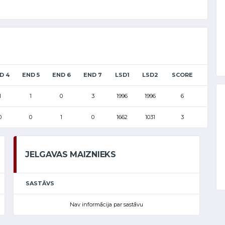
D 4
END 5
END 6
END 7
LSD1
LSD2
SCORE
1
1
0
3
1996
1996
6
0
0
1
0
1662
1031
3
JELGAVAS MAIZNIEKS
SASTĀVS
Nav informācija par sastāvu