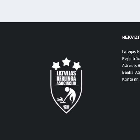
REKVIZĪ
Latvijas K
Reģistrāc
Adrese: B
Banka: A
Konta nr