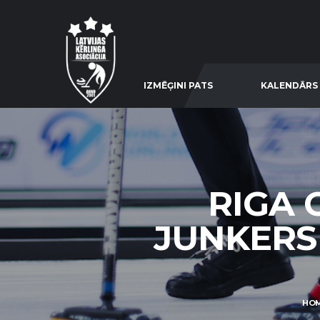
IZMĒĢINI PATS
KALENDĀRS
RIGA 
JUNKERS 
HO