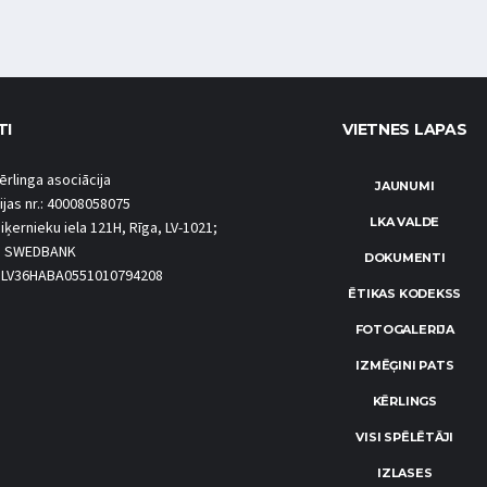
TI
VIETNES LAPAS
ērlinga asociācija
JAUNUMI
ijas nr.: 40008058075
LKA VALDE
iķernieku iela 121H, Rīga, LV-1021;
S SWEDBANK
DOKUMENTI
.: LV36HABA0551010794208
ĒTIKAS KODEKSS
FOTOGALERIJA
IZMĒĢINI PATS
KĒRLINGS
VISI SPĒLĒTĀJI
IZLASES