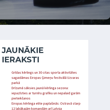
JAUNĀKIE
IERAKSTI
Grīdas kērlings un 30 citas sporta aktivitātes
sagaidāmas Eiropas Ģimeņu festivālā Uzvaras
parkā
Drīzumā sāksies jaunā kērlinga sezona:
iepazīsties ar turnīru grafiku un nepalaid garām
pieteikšanos
Eiropas kērlinga elite paplašinās: Ostravā starp
12 labākajām komandām arī Latvija