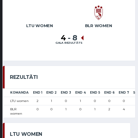
LTU WOMEN
BLR WOMEN
4
-
8
GALA REZULTĀTS
REZULTĀTI
KOMANDA
END 1
END 2
END 3
END 4
END 5
END 6
END 7
SC
LTU women
2
1
0
1
0
0
0
BLR
0
0
1
0
1
2
4
women
LTU WOMEN