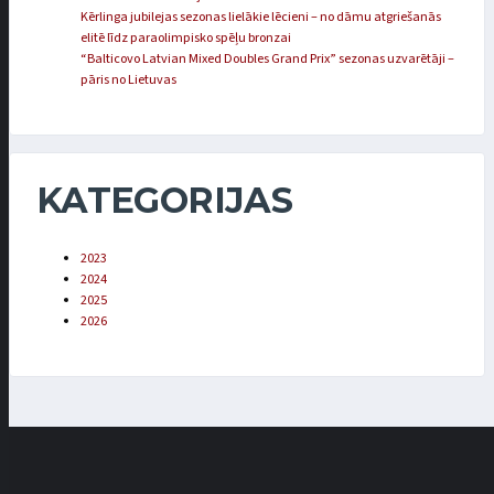
Kērlinga jubilejas sezonas lielākie lēcieni – no dāmu atgriešanās
elitē līdz paraolimpisko spēļu bronzai
“Balticovo Latvian Mixed Doubles Grand Prix” sezonas uzvarētāji –
pāris no Lietuvas
KATEGORIJAS
2023
2024
2025
2026