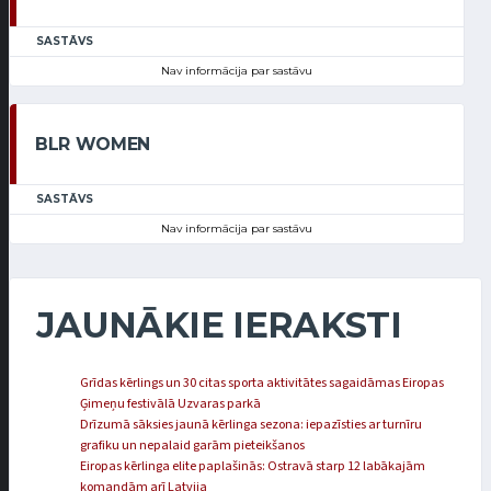
SASTĀVS
Nav informācija par sastāvu
BLR WOMEN
SASTĀVS
Nav informācija par sastāvu
JAUNĀKIE IERAKSTI
Grīdas kērlings un 30 citas sporta aktivitātes sagaidāmas Eiropas
Ģimeņu festivālā Uzvaras parkā
Drīzumā sāksies jaunā kērlinga sezona: iepazīsties ar turnīru
grafiku un nepalaid garām pieteikšanos
Eiropas kērlinga elite paplašinās: Ostravā starp 12 labākajām
komandām arī Latvija