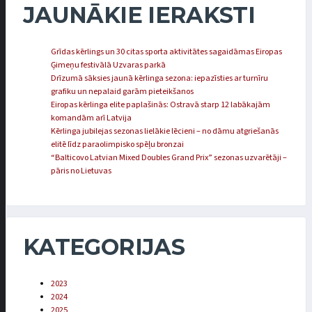
JAUNĀKIE IERAKSTI
Grīdas kērlings un 30 citas sporta aktivitātes sagaidāmas Eiropas
Ģimeņu festivālā Uzvaras parkā
Drīzumā sāksies jaunā kērlinga sezona: iepazīsties ar turnīru
grafiku un nepalaid garām pieteikšanos
Eiropas kērlinga elite paplašinās: Ostravā starp 12 labākajām
komandām arī Latvija
Kērlinga jubilejas sezonas lielākie lēcieni – no dāmu atgriešanās
elitē līdz paraolimpisko spēļu bronzai
“Balticovo Latvian Mixed Doubles Grand Prix” sezonas uzvarētāji –
pāris no Lietuvas
KATEGORIJAS
2023
2024
2025