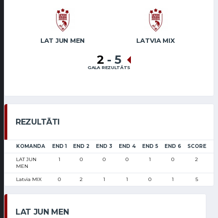
LAT JUN MEN
LATVIA MIX
2
-
5
GALA REZULTĀTS
REZULTĀTI
KOMANDA
END 1
END 2
END 3
END 4
END 5
END 6
SCORE
LAT JUN
1
0
0
0
1
0
2
MEN
Latvia MIX
0
2
1
1
0
1
5
LAT JUN MEN