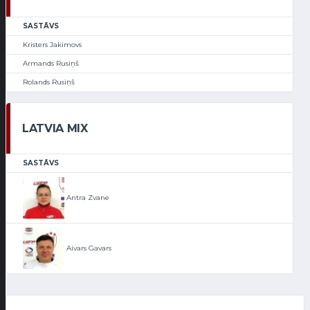
SASTĀVS
Kristers Jakimovs
Armands Rusiņš
Rolands Rusiņš
LATVIA MIX
SASTĀVS
Antra Zvane
Aivars Gavars