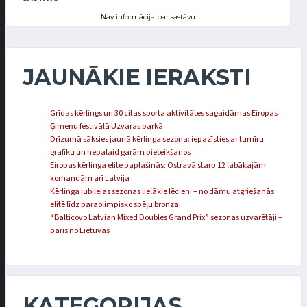
Nav informācija par sastāvu
JAUNĀKIE IERAKSTI
Grīdas kērlings un 30 citas sporta aktivitātes sagaidāmas Eiropas
Ģimeņu festivālā Uzvaras parkā
Drīzumā sāksies jaunā kērlinga sezona: iepazīsties ar turnīru
grafiku un nepalaid garām pieteikšanos
Eiropas kērlinga elite paplašinās: Ostravā starp 12 labākajām
komandām arī Latvija
Kērlinga jubilejas sezonas lielākie lēcieni – no dāmu atgriešanās
elitē līdz paraolimpisko spēļu bronzai
“Balticovo Latvian Mixed Doubles Grand Prix” sezonas uzvarētāji –
pāris no Lietuvas
KATEGORIJAS