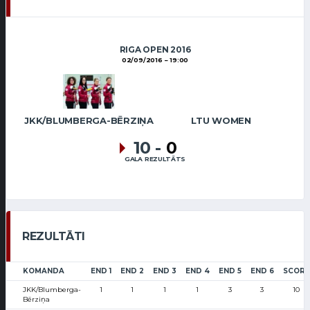
RIGA OPEN 2016
02/09/2016
19:00
JKK/BLUMBERGA-BĒRZIŅA
LTU WOMEN
10
-
0
GALA REZULTĀTS
REZULTĀTI
KOMANDA
END 1
END 2
END 3
END 4
END 5
END 6
SCORE
JKK/Blumberga-
1
1
1
1
3
3
10
Bērziņa