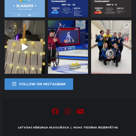
FOLLOW ON INSTAGRAM
LATVIJAS KĒRLINGA ASSOCIĀJICA | VISAS TIESĪBAS REZERVĒTAS