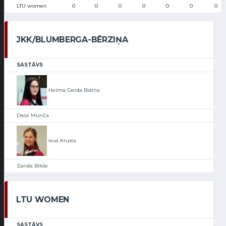
LTU women
0
0
0
0
0
0
0
JKK/BLUMBERGA-BĒRZIŅA
SASTĀVS
Helma Gerda Bidiņa
Dace Munča
Ieva Krusta
Zanda Bikše
LTU WOMEN
SASTĀVS