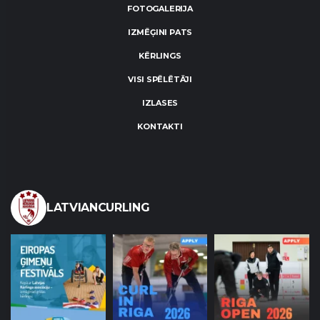
FOTOGALERIJA
IZMĒĢINI PATS
KĒRLINGS
VISI SPĒLĒTĀJI
IZLASES
KONTAKTI
LATVIANCURLING