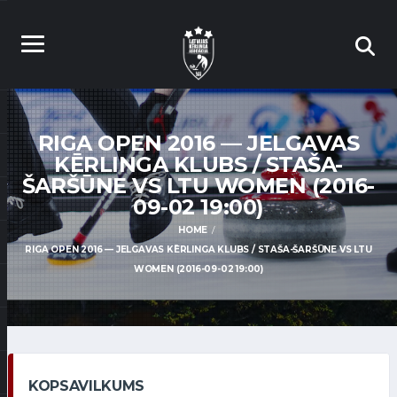
RIGA OPEN 2016 — JELGAVAS
KĒRLINGA KLUBS / STAŠA-
ŠARŠŪNE VS LTU WOMEN (2016-
09-02 19:00)
HOME
RIGA OPEN 2016 — JELGAVAS KĒRLINGA KLUBS / STAŠA-ŠARŠŪNE VS LTU
WOMEN (2016-09-02 19:00)
KOPSAVILKUMS