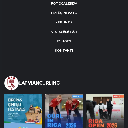
FOTOGALERIJA
IZMĒĢINI PATS
KĒRLINGS
VISI SPĒLĒTĀJI
IZLASES
KONTAKTI
LATVIANCURLING