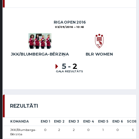
RIGA OPEN 2016
03/09/2016
10:45
JKK/BLUMBERGA-BĒRZIŅA
BLR WOMEN
5
-
2
GALA REZULTĀTS
REZULTĀTI
KOMANDA
END 1
END 2
END 3
END 4
END 5
END 6
SCORE
JKK/Blumberga-
0
2
2
0
1
0
5
Bērziņa