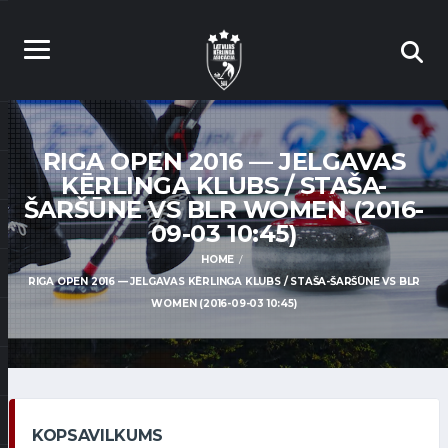
RIGA OPEN 2016 — JELGAVAS
KĒRLINGA KLUBS / STAŠA-
ŠARŠŪNE VS BLR WOMEN (2016-
09-03 10:45)
HOME
RIGA OPEN 2016 — JELGAVAS KĒRLINGA KLUBS / STAŠA-ŠARŠŪNE VS BLR
WOMEN (2016-09-03 10:45)
KOPSAVILKUMS