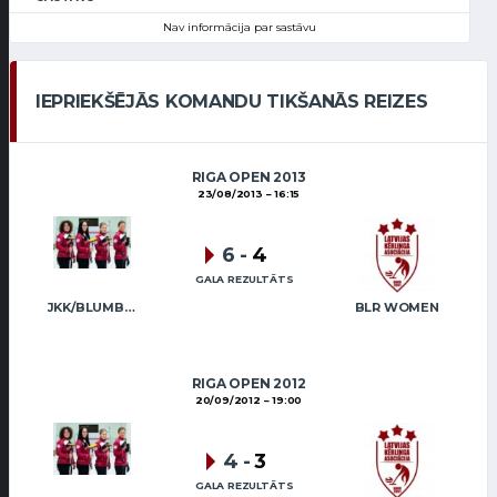
Nav informācija par sastāvu
IEPRIEKŠĒJĀS KOMANDU TIKŠANĀS REIZES
RIGA OPEN 2013
23/08/2013
16:15
6
-
4
GALA REZULTĀTS
JKK/BLUMBERGA-BĒRZIŅA
BLR WOMEN
RIGA OPEN 2012
20/09/2012
19:00
4
-
3
GALA REZULTĀTS