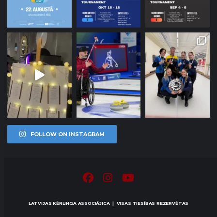
FOLLOW ON INSTAGRAM
LATVIJAS KĒRLINGA ASSOCIĀJICA | VISAS TIESĪBAS REZERVĒTAS