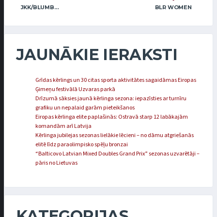
JKK/BLUMBERGA-BĒRZIŅA
BLR WOMEN
JAUNĀKIE IERAKSTI
Grīdas kērlings un 30 citas sporta aktivitātes sagaidāmas Eiropas
Ģimeņu festivālā Uzvaras parkā
Drīzumā sāksies jaunā kērlinga sezona: iepazīsties ar turnīru
grafiku un nepalaid garām pieteikšanos
Eiropas kērlinga elite paplašinās: Ostravā starp 12 labākajām
komandām arī Latvija
Kērlinga jubilejas sezonas lielākie lēcieni – no dāmu atgriešanās
elitē līdz paraolimpisko spēļu bronzai
“Balticovo Latvian Mixed Doubles Grand Prix” sezonas uzvarētāji –
pāris no Lietuvas
KATEGORIJAS