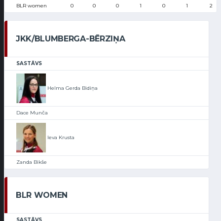
BLR women
0
0
0
1
0
1
2
JKK/BLUMBERGA-BĒRZIŅA
SASTĀVS
Helma Gerda Bidiņa
Dace Munča
Ieva Krusta
Zanda Bikše
BLR WOMEN
SASTĀVS