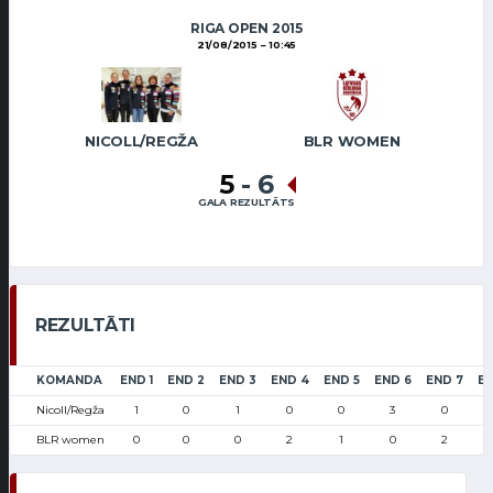
RIGA OPEN 2015
21/08/2015
10:45
NICOLL/REGŽA
BLR WOMEN
5
-
6
GALA REZULTĀTS
REZULTĀTI
KOMANDA
END 1
END 2
END 3
END 4
END 5
END 6
END 7
EN
Nicoll/Regža
1
0
1
0
0
3
0
BLR women
0
0
0
2
1
0
2