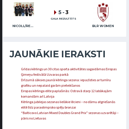
5
-
3
GALA REZULTĀTS
NICOLL/REGŽA
BLR WOMEN
JAUNĀKIE IERAKSTI
Grīdas kērlings un 30 citas sporta aktivitātes sagaidāmas Eiropas
Ģimeņu festivālā Uzvaras parkā
Drīzumā sāksies jaunā kērlinga sezona: iepazīsties ar turnīru
grafiku un nepalaid garām pieteikšanos
Eiropas kērlinga elite paplašinās: Ostravā starp 12 labākajām
komandām arī Latvija
Kērlinga jubilejas sezonas lielākie lēcieni – no dāmu atgriešanās
elitē līdz paraolimpisko spēļu bronzai
“Balticovo Latvian Mixed Doubles Grand Prix” sezonas uzvarētāji –
pāris no Lietuvas