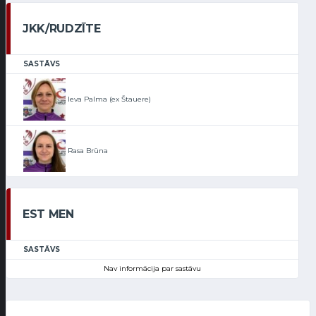
JKK/RUDZĪTE
SASTĀVS
Ieva Palma (ex Štauere)
Rasa Brūna
EST MEN
SASTĀVS
Nav informācija par sastāvu