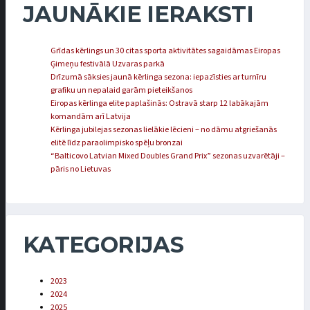
JAUNĀKIE IERAKSTI
Grīdas kērlings un 30 citas sporta aktivitātes sagaidāmas Eiropas
Ģimeņu festivālā Uzvaras parkā
Drīzumā sāksies jaunā kērlinga sezona: iepazīsties ar turnīru
grafiku un nepalaid garām pieteikšanos
Eiropas kērlinga elite paplašinās: Ostravā starp 12 labākajām
komandām arī Latvija
Kērlinga jubilejas sezonas lielākie lēcieni – no dāmu atgriešanās
elitē līdz paraolimpisko spēļu bronzai
“Balticovo Latvian Mixed Doubles Grand Prix” sezonas uzvarētāji –
pāris no Lietuvas
KATEGORIJAS
2023
2024
2025