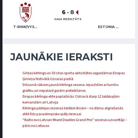
6
-
8
GALA REZULTĀTS
T-RINK/VYSKUPAITIS (LITHUANIA)
ESTONIA WOMEN
JAUNĀKIE IERAKSTI
Grīdas kērlings un 30 citas sporta aktivitātes sagaidāmas Eiropas
Ģimeņu festivālā Uzvaras parkā
Drīzumā sāksies jaunā kērlinga sezona: iepazīsties ar turnīru
grafiku un nepalaid garām pieteikšanos
Eiropas kērlinga elite paplašinās: Ostravā starp 12 labākajām
komandām arī Latvija
Kērlinga jubilejas sezonas lielākie lēcieni – no dāmu atgriešanās
elitē līdz paraolimpisko spēļu bronzai
“Balticovo Latvian Mixed Doubles Grand Prix” sezonas uzvarētāji –
pāris no Lietuvas