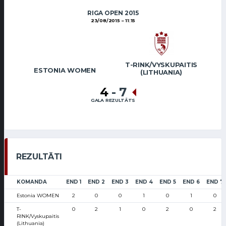
RIGA OPEN 2015
23/08/2015
11:15
T-RINK/VYSKUPAITIS
ESTONIA WOMEN
(LITHUANIA)
4
-
7
GALA REZULTĀTS
REZULTĀTI
KOMANDA
END 1
END 2
END 3
END 4
END 5
END 6
END 7
Estonia WOMEN
2
0
0
1
0
1
0
T-
0
2
1
0
2
0
2
RINK/Vyskupaitis
(Lithuania)