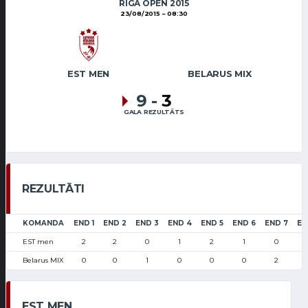
RIGA OPEN 2015
23/08/2015
08:30
EST MEN
BELARUS MIX
9
-
3
GALA REZULTĀTS
REZULTĀTI
KOMANDA
END 1
END 2
END 3
END 4
END 5
END 6
END 7
EN
EST men
2
2
0
1
2
1
0
Belarus MIX
0
0
1
0
0
0
2
EST MEN