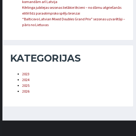
komandām arī Latvija
Kērlinga jubilejas sezonas lielākie lēcieni – no dāmu atgriešanās
elitē līdz paraolimpisko spēļu bronzai
“Balticovo Latvian Mixed Doubles Grand Prix” sezonas uzvarētāji –
pāris no Lietuvas
KATEGORIJAS
2023
2024
2025
2026