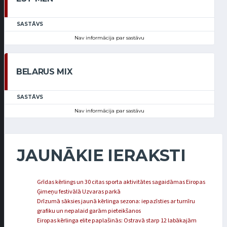
SASTĀVS
Nav informācija par sastāvu
BELARUS MIX
SASTĀVS
Nav informācija par sastāvu
JAUNĀKIE IERAKSTI
Grīdas kērlings un 30 citas sporta aktivitātes sagaidāmas Eiropas
Ģimeņu festivālā Uzvaras parkā
Drīzumā sāksies jaunā kērlinga sezona: iepazīsties ar turnīru
grafiku un nepalaid garām pieteikšanos
Eiropas kērlinga elite paplašinās: Ostravā starp 12 labākajām