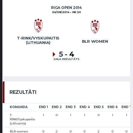
RIGA OPEN 2014
24/08/2014
08:30
T-RINK/VYSKUPAITIS
BLR WOMEN
(LITHUANIA)
5
-
4
GALA REZULTĀTS
REZULTĀTI
KOMANDA
END 1
END 2
END 3
END 4
END 5
END 6
END 7
T-
1
0
1
1
0
1
1
RINK/Vyskupaitis
(Lithuania)
BLR women
0
2
0
0
2
0
0