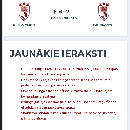
8
-
7
GALA REZULTĀTS
BLR WOMEN
T-RINK/VYSKUPAITIS (LITHUANIA)
JAUNĀKIE IERAKSTI
Grīdas kērlings un 30 citas sporta aktivitātes sagaidāmas Eiropas
Ģimeņu festivālā Uzvaras parkā
Drīzumā sāksies jaunā kērlinga sezona: iepazīsties ar turnīru
grafiku un nepalaid garām pieteikšanos
Eiropas kērlinga elite paplašinās: Ostravā starp 12 labākajām
komandām arī Latvija
Kērlinga jubilejas sezonas lielākie lēcieni – no dāmu atgriešanās
elitē līdz paraolimpisko spēļu bronzai
“Balticovo Latvian Mixed Doubles Grand Prix” sezonas uzvarētāji –
pāris no Lietuvas