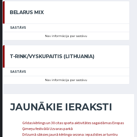
BELARUS MIX
SASTĀVS
Nav informācija par sastāvu
T-RINK/VYSKUPAITIS (LITHUANIA)
SASTĀVS
Nav informācija par sastāvu
JAUNĀKIE IERAKSTI
Grīdas kērlings un 30 citas sporta aktivitātes sagaidāmas Eiropas
Ģimeņu festivālā Uzvaras parkā
Drīzumā sāksies jaunā kērlinga sezona: iepazīsties ar turnīru