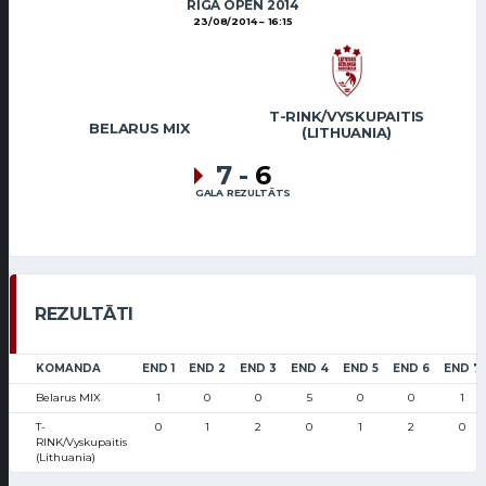
RIGA OPEN 2014
23/08/2014
16:15
T-RINK/VYSKUPAITIS
BELARUS MIX
(LITHUANIA)
7
-
6
GALA REZULTĀTS
REZULTĀTI
KOMANDA
END 1
END 2
END 3
END 4
END 5
END 6
END 7
Belarus MIX
1
0
0
5
0
0
1
T-
0
1
2
0
1
2
0
RINK/Vyskupaitis
(Lithuania)