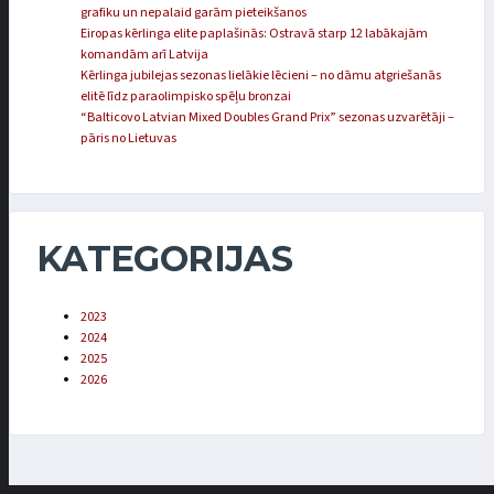
grafiku un nepalaid garām pieteikšanos
Eiropas kērlinga elite paplašinās: Ostravā starp 12 labākajām
komandām arī Latvija
Kērlinga jubilejas sezonas lielākie lēcieni – no dāmu atgriešanās
elitē līdz paraolimpisko spēļu bronzai
“Balticovo Latvian Mixed Doubles Grand Prix” sezonas uzvarētāji –
pāris no Lietuvas
KATEGORIJAS
2023
2024
2025
2026