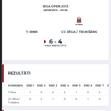
RIGA OPEN 2013
25/08/2013
09:00
T-RINK
CC RĪGA / TRUKŠĀNS
6
-
4
GALA REZULTĀTS
REZULTĀTI
KOMANDA
END 1
END 2
END 3
END 4
END 5
END 6
END 7
SC
T-Rink
1
0
0
2
1
0
2
CC RĪGA /
0
2
1
0
0
1
0
Trukšāns