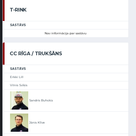
T-RINK
SASTĀVS
Nav informācija par sastāvu
CC RĪGA / TRUKŠĀNS
SASTĀVS
Erkki Lill
Vilnis Svīķis
Sandris Buholcs
Jānis Klīve