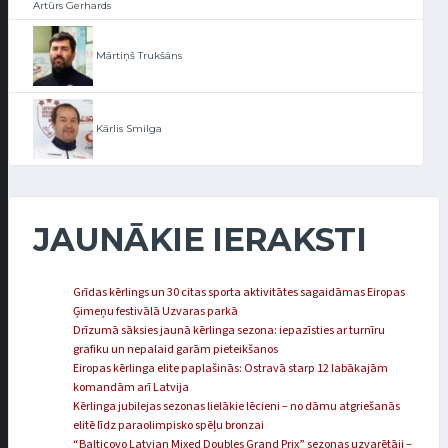
Artūrs Gerhards
Mārtiņš Trukšāns
Kārlis Smilga
JAUNĀKIE IERAKSTI
Grīdas kērlings un 30 citas sporta aktivitātes sagaidāmas Eiropas
Ģimeņu festivālā Uzvaras parkā
Drīzumā sāksies jaunā kērlinga sezona: iepazīsties ar turnīru
grafiku un nepalaid garām pieteikšanos
Eiropas kērlinga elite paplašinās: Ostravā starp 12 labākajām
komandām arī Latvija
Kērlinga jubilejas sezonas lielākie lēcieni – no dāmu atgriešanās
elitē līdz paraolimpisko spēļu bronzai
“Balticovo Latvian Mixed Doubles Grand Prix” sezonas uzvarētāji –