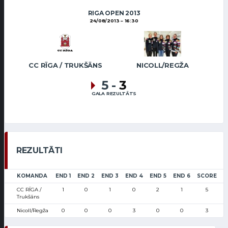
RIGA OPEN 2013
24/08/2013
16:30
CC RĪGA / TRUKŠĀNS
NICOLL/REGŽA
5
-
3
GALA REZULTĀTS
REZULTĀTI
KOMANDA
END 1
END 2
END 3
END 4
END 5
END 6
SCORE
CC RĪGA /
1
0
1
0
2
1
5
Trukšāns
Nicoll/Regža
0
0
0
3
0
0
3