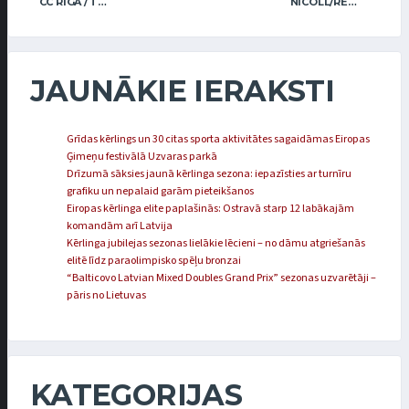
CC RĪGA / TRUKŠĀNS
NICOLL/REGŽA
JAUNĀKIE IERAKSTI
Grīdas kērlings un 30 citas sporta aktivitātes sagaidāmas Eiropas
Ģimeņu festivālā Uzvaras parkā
Drīzumā sāksies jaunā kērlinga sezona: iepazīsties ar turnīru
grafiku un nepalaid garām pieteikšanos
Eiropas kērlinga elite paplašinās: Ostravā starp 12 labākajām
komandām arī Latvija
Kērlinga jubilejas sezonas lielākie lēcieni – no dāmu atgriešanās
elitē līdz paraolimpisko spēļu bronzai
“Balticovo Latvian Mixed Doubles Grand Prix” sezonas uzvarētāji –
pāris no Lietuvas
KATEGORIJAS