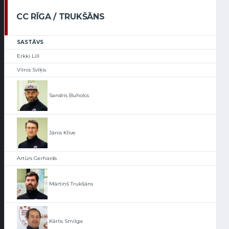
CC RĪGA / TRUKŠĀNS
SASTĀVS
Erkki Lill
Vilnis Svīķis
Sandris Buholcs
Jānis Klīve
Artūrs Gerhards
Mārtiņš Trukšāns
Kārlis Smilga