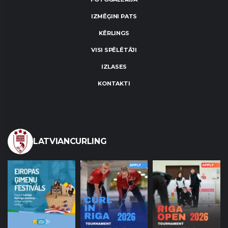
IZMĒĢINI PATS
KĒRLINGS
VISI SPĒLĒTĀJI
IZLASES
KONTAKTI
LATVIANCURLING