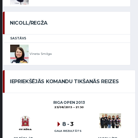
NICOLL/REGŽA
SASTĀVS
Vineta Smilga
IEPRIEKŠĒJĀS KOMANDU TIKŠANĀS REIZES
RIGA OPEN 2013
23/08/2013
21:30
8
-
3
GALA REZULTĀTS