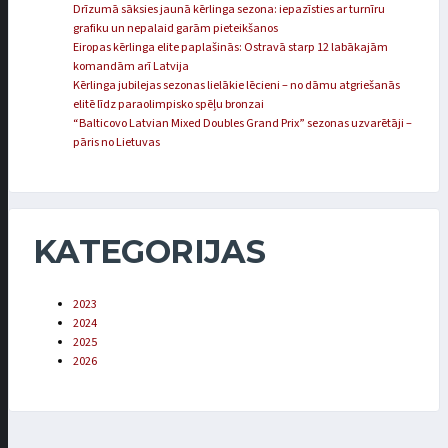
Drīzumā sāksies jaunā kērlinga sezona: iepazīsties ar turnīru
grafiku un nepalaid garām pieteikšanos
Eiropas kērlinga elite paplašinās: Ostravā starp 12 labākajām
komandām arī Latvija
Kērlinga jubilejas sezonas lielākie lēcieni – no dāmu atgriešanās
elitē līdz paraolimpisko spēļu bronzai
“Balticovo Latvian Mixed Doubles Grand Prix” sezonas uzvarētāji –
pāris no Lietuvas
KATEGORIJAS
2023
2024
2025
2026