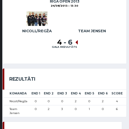
RIGA OPEN 2013
24/08/2013
13:30
NICOLL/REGŽA
TEAM JENSEN
4
-
6
GALA REZULTĀTS
REZULTĀTI
KOMANDA
END 1
END 2
END 3
END 4
END 5
END 6
SCORE
Nicoll/Regža
0
0
0
2
0
2
4
Team
0
2
3
0
1
0
6
Jensen