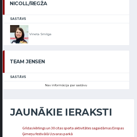
NICOLL/REGŽA
SASTĀVS
Vineta Smilga
TEAM JENSEN
SASTĀVS
Nav informācija par sastāvu
JAUNĀKIE IERAKSTI
Grīdas kērlings un 30 citas sporta aktivitātes sagaidāmas Eiropas
Ģimeņu festivālā Uzvaras parkā