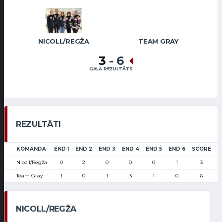
NICOLL/REGŽA
TEAM GRAY
3
-
6
GALA REZULTĀTS
REZULTĀTI
KOMANDA
END 1
END 2
END 3
END 4
END 5
END 6
SCORE
Nicoll/Regža
0
2
0
0
0
1
3
Team Gray
1
0
1
3
1
0
6
NICOLL/REGŽA