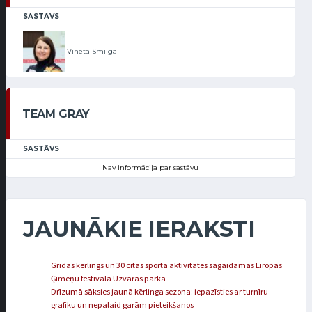
SASTĀVS
Vineta Smilga
TEAM GRAY
SASTĀVS
Nav informācija par sastāvu
JAUNĀKIE IERAKSTI
Grīdas kērlings un 30 citas sporta aktivitātes sagaidāmas Eiropas
Ģimeņu festivālā Uzvaras parkā
Drīzumā sāksies jaunā kērlinga sezona: iepazīsties ar turnīru
grafiku un nepalaid garām pieteikšanos