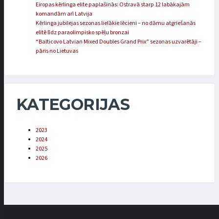
Eiropas kērlinga elite paplašinās: Ostravā starp 12 labākajām
komandām arī Latvija
Kērlinga jubilejas sezonas lielākie lēcieni – no dāmu atgriešanās
elitē līdz paraolimpisko spēļu bronzai
“Balticovo Latvian Mixed Doubles Grand Prix” sezonas uzvarētāji –
pāris no Lietuvas
KATEGORIJAS
2023
2024
2025
2026