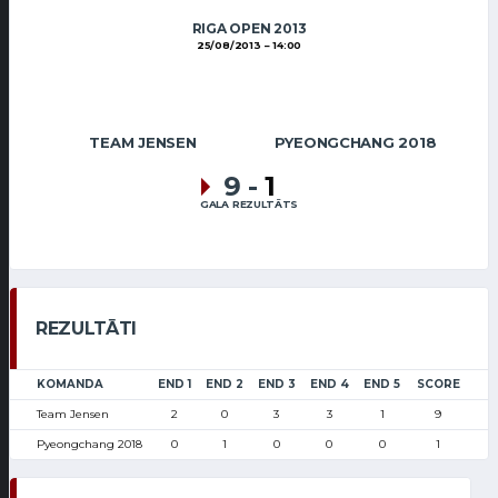
RIGA OPEN 2013
25/08/2013
14:00
TEAM JENSEN
PYEONGCHANG 2018
9
-
1
GALA REZULTĀTS
REZULTĀTI
KOMANDA
END 1
END 2
END 3
END 4
END 5
SCORE
Team Jensen
2
0
3
3
1
9
Pyeongchang 2018
0
1
0
0
0
1