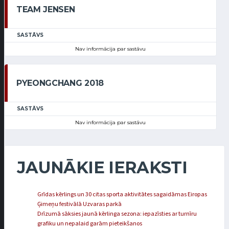
TEAM JENSEN
SASTĀVS
Nav informācija par sastāvu
PYEONGCHANG 2018
SASTĀVS
Nav informācija par sastāvu
JAUNĀKIE IERAKSTI
Grīdas kērlings un 30 citas sporta aktivitātes sagaidāmas Eiropas
Ģimeņu festivālā Uzvaras parkā
Drīzumā sāksies jaunā kērlinga sezona: iepazīsties ar turnīru
grafiku un nepalaid garām pieteikšanos