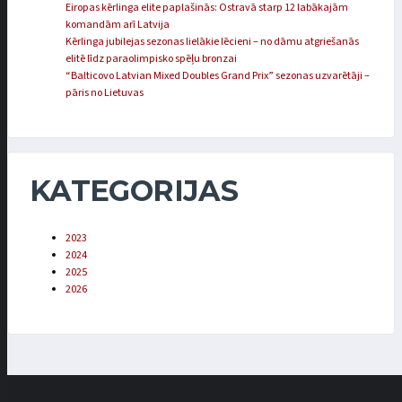
Eiropas kērlinga elite paplašinās: Ostravā starp 12 labākajām
komandām arī Latvija
Kērlinga jubilejas sezonas lielākie lēcieni – no dāmu atgriešanās
elitē līdz paraolimpisko spēļu bronzai
“Balticovo Latvian Mixed Doubles Grand Prix” sezonas uzvarētāji –
pāris no Lietuvas
KATEGORIJAS
2023
2024
2025
2026