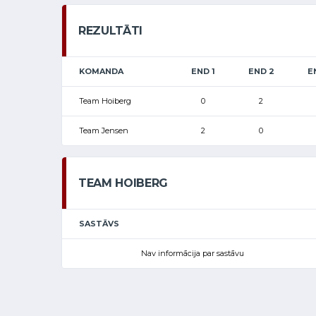
REZULTĀTI
KOMANDA
END 1
END 2
E
Team Hoiberg
0
2
Team Jensen
2
0
TEAM HOIBERG
SASTĀVS
Nav informācija par sastāvu