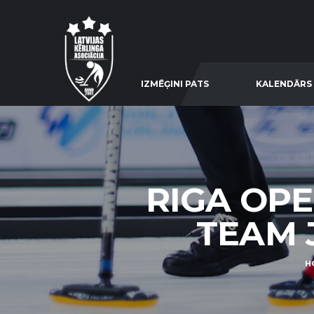
IZMĒĢINI PATS
KALENDĀRS
RIGA OPE
TEAM J
H