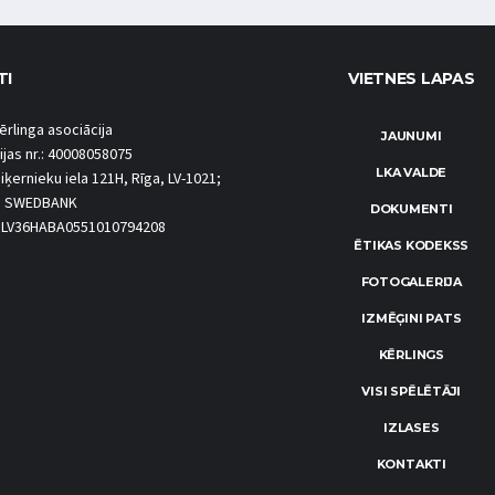
TI
VIETNES LAPAS
ērlinga asociācija
JAUNUMI
ijas nr.: 40008058075
LKA VALDE
iķernieku iela 121H, Rīga, LV-1021;
S SWEDBANK
DOKUMENTI
.: LV36HABA0551010794208
ĒTIKAS KODEKSS
FOTOGALERIJA
IZMĒĢINI PATS
KĒRLINGS
VISI SPĒLĒTĀJI
IZLASES
KONTAKTI