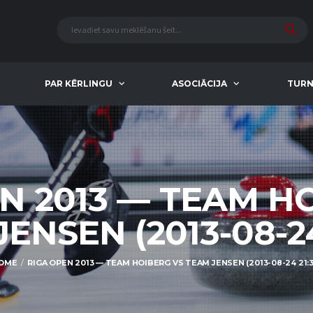
PAR KĒRLINGU
ASOCIĀCIJA
TURN
N 2013 — TEAM H
ENSEN (2013-08-24
OME
RIGA OPEN 2013 — TEAM HOIBERG VS TEAM JENSEN (2013-08-24 21:3