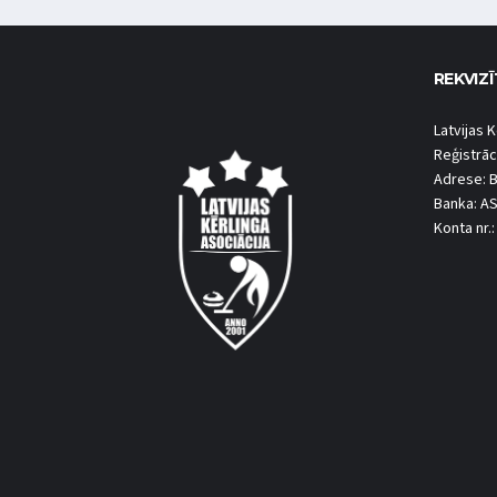
REKVIZĪ
Latvijas K
Reģistrāc
Adrese: B
Banka: A
Konta nr