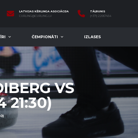
LATVIJAS KĒRLINGA ASOCIĀCIJA
TĀLRUNIS
CURLING@CURLING.LV
(+371) 22067454
ĪRI
ČEMPIONĀTI
IZLASES
OIBERG VS
 21:30)
0)