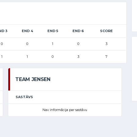
ND 3
END 4
END 5
END 6
SCORE
0
0
1
0
3
1
1
0
3
7
TEAM JENSEN
SASTĀVS
Nav informācija par sastāvu