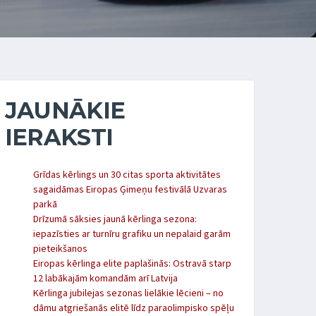
JAUNĀKIE
IERAKSTI
Grīdas kērlings un 30 citas sporta aktivitātes
sagaidāmas Eiropas Ģimeņu festivālā Uzvaras
parkā
Drīzumā sāksies jaunā kērlinga sezona:
iepazīsties ar turnīru grafiku un nepalaid garām
pieteikšanos
Eiropas kērlinga elite paplašinās: Ostravā starp
12 labākajām komandām arī Latvija
Kērlinga jubilejas sezonas lielākie lēcieni – no
dāmu atgriešanās elitē līdz paraolimpisko spēļu