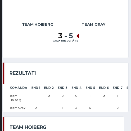
TEAM HOIBERG
TEAM GRAY
3
-
5
GALA REZULTĀTS
REZULTĀTI
KOMANDA
END 1
END 2
END 3
END 4
END 5
END 6
END 7
SC
Team
1
0
0
0
1
0
1
Hoiberg
Team Gray
0
1
1
2
0
1
0
TEAM HOIBERG