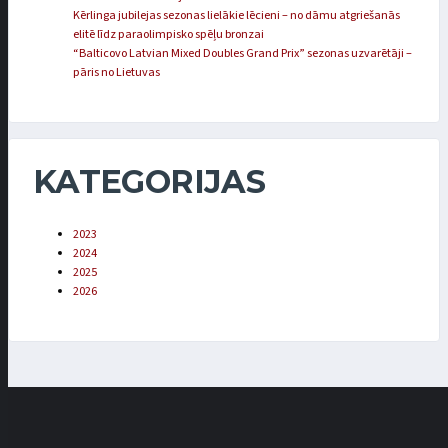
Kērlinga jubilejas sezonas lielākie lēcieni – no dāmu atgriešanās
elitē līdz paraolimpisko spēļu bronzai
“Balticovo Latvian Mixed Doubles Grand Prix” sezonas uzvarētāji –
pāris no Lietuvas
KATEGORIJAS
2023
2024
2025
2026