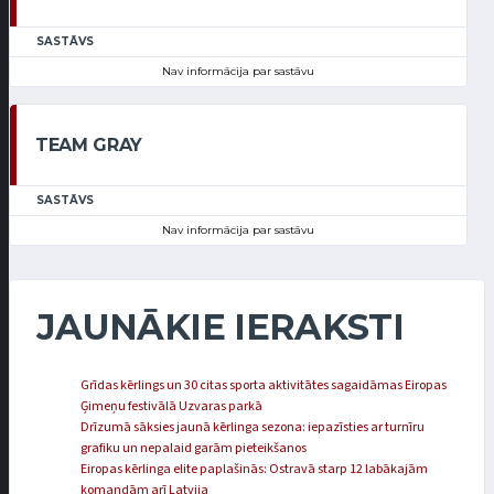
SASTĀVS
Nav informācija par sastāvu
TEAM GRAY
SASTĀVS
Nav informācija par sastāvu
JAUNĀKIE IERAKSTI
Grīdas kērlings un 30 citas sporta aktivitātes sagaidāmas Eiropas
Ģimeņu festivālā Uzvaras parkā
Drīzumā sāksies jaunā kērlinga sezona: iepazīsties ar turnīru
grafiku un nepalaid garām pieteikšanos
Eiropas kērlinga elite paplašinās: Ostravā starp 12 labākajām
komandām arī Latvija