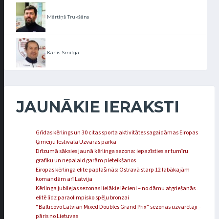
Mārtiņš Trukšāns
Kārlis Smilga
JAUNĀKIE IERAKSTI
Grīdas kērlings un 30 citas sporta aktivitātes sagaidāmas Eiropas
Ģimeņu festivālā Uzvaras parkā
Drīzumā sāksies jaunā kērlinga sezona: iepazīsties ar turnīru
grafiku un nepalaid garām pieteikšanos
Eiropas kērlinga elite paplašinās: Ostravā starp 12 labākajām
komandām arī Latvija
Kērlinga jubilejas sezonas lielākie lēcieni – no dāmu atgriešanās
elitē līdz paraolimpisko spēļu bronzai
“Balticovo Latvian Mixed Doubles Grand Prix” sezonas uzvarētāji –
pāris no Lietuvas