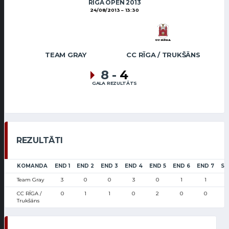
RIGA OPEN 2013
24/08/2013
13:30
TEAM GRAY
CC RĪGA / TRUKŠĀNS
8
-
4
GALA REZULTĀTS
REZULTĀTI
KOMANDA
END 1
END 2
END 3
END 4
END 5
END 6
END 7
SC
Team Gray
3
0
0
3
0
1
1
CC RĪGA /
0
1
1
0
2
0
0
Trukšāns