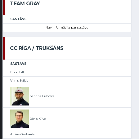
TEAM GRAY
SASTĀVS
Nav informācija par sastāvu
CC RĪGA / TRUKŠĀNS
SASTĀVS
Erkki Lill
Vilnis Svīķis
Sandris Buholcs
Jānis Klīve
Artūrs Gerhards