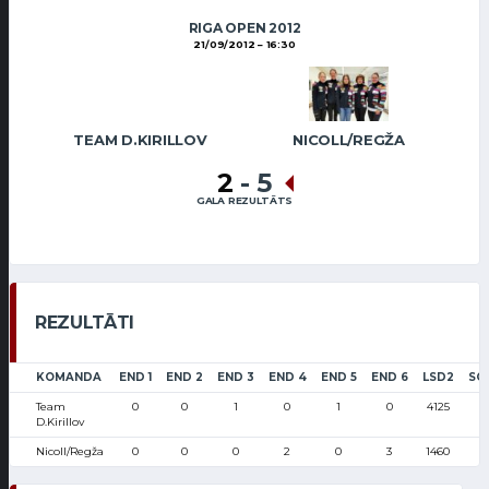
RIGA OPEN 2012
21/09/2012
16:30
TEAM D.KIRILLOV
NICOLL/REGŽA
2
-
5
GALA REZULTĀTS
REZULTĀTI
KOMANDA
END 1
END 2
END 3
END 4
END 5
END 6
LSD2
SC
Team
0
0
1
0
1
0
4125
D.Kirillov
Nicoll/Regža
0
0
0
2
0
3
1460