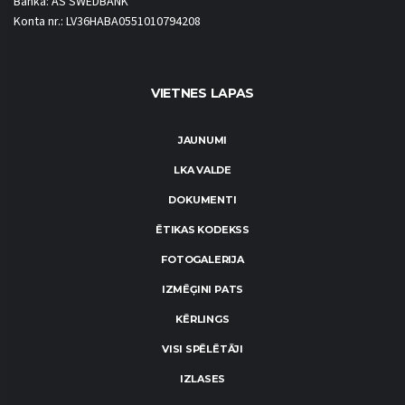
Banka: AS SWEDBANK
Konta nr.: LV36HABA0551010794208
VIETNES LAPAS
JAUNUMI
LKA VALDE
DOKUMENTI
ĒTIKAS KODEKSS
FOTOGALERIJA
IZMĒĢINI PATS
KĒRLINGS
VISI SPĒLĒTĀJI
IZLASES