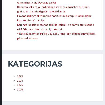
Ģimeņu festivālā Uzvaras parkā
Drīzumā sāksies jaunā kērlinga sezona: iepazīsties ar turnīru
grafiku un nepalaid garām pieteikšanos
Eiropas kērlinga elite paplašinās: Ostravā starp 12 labākajām
komandām arī Latvija
Kērlinga jubilejas sezonas lielākie lēcieni – no dāmu atgriešanās
elitē līdz paraolimpisko spēļu bronzai
“Balticovo Latvian Mixed Doubles Grand Prix” sezonas uzvarētāji –
pāris no Lietuvas
KATEGORIJAS
2023
2024
2025
2026