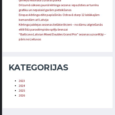
Ģimeņu festivālā Uzvaras parkā
Drīzumā sāksies jaunā kērlinga sezona: iepazīsties ar turnīru
grafiku un nepalaid garām pieteikšanos
Eiropas kērlinga elite paplašinās: Ostravā starp 12 labākajām
komandām arī Latvija
Kērlinga jubilejas sezonas lielākie lēcieni – no dāmu atgriešanās
elitē līdz paraolimpisko spēļu bronzai
“Balticovo Latvian Mixed Doubles Grand Prix” sezonas uzvarētāji –
pāris no Lietuvas
KATEGORIJAS
2023
2024
2025
2026