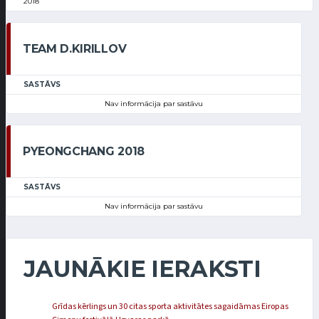
2018
TEAM D.KIRILLOV
SASTĀVS
Nav informācija par sastāvu
PYEONGCHANG 2018
SASTĀVS
Nav informācija par sastāvu
JAUNĀKIE IERAKSTI
Grīdas kērlings un 30 citas sporta aktivitātes sagaidāmas Eiropas