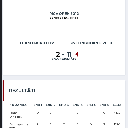
RIGA OPEN 2012
22/09/2012
08:00
TEAM D.KIRILLOV
PYEONGCHANG 2018
2
-
11
GALA REZULTĀTS
REZULTĀTI
KOMANDA
END 1
END 2
END 3
END 4
END 5
END 6
LSD2
S
Team
0
0
1
0
1
0
4125
D.Kirillov
Pyeongchang
3
2
0
4
0
2
1770