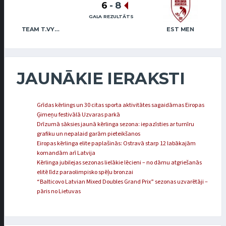
6
-
8
GALA REZULTĀTS
TEAM T.VYSKUPAITIS
EST MEN
JAUNĀKIE IERAKSTI
Grīdas kērlings un 30 citas sporta aktivitātes sagaidāmas Eiropas
Ģimeņu festivālā Uzvaras parkā
Drīzumā sāksies jaunā kērlinga sezona: iepazīsties ar turnīru
grafiku un nepalaid garām pieteikšanos
Eiropas kērlinga elite paplašinās: Ostravā starp 12 labākajām
komandām arī Latvija
Kērlinga jubilejas sezonas lielākie lēcieni – no dāmu atgriešanās
elitē līdz paraolimpisko spēļu bronzai
“Balticovo Latvian Mixed Doubles Grand Prix” sezonas uzvarētāji –
pāris no Lietuvas