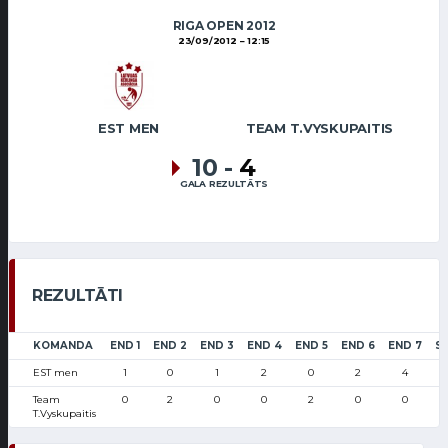
RIGA OPEN 2012
23/09/2012
12:15
EST MEN
TEAM T.VYSKUPAITIS
10
-
4
GALA REZULTĀTS
REZULTĀTI
KOMANDA
END 1
END 2
END 3
END 4
END 5
END 6
END 7
S
EST men
1
0
1
2
0
2
4
Team
0
2
0
0
2
0
0
T.Vyskupaitis