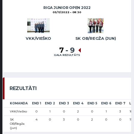
RIGA JUNIOR OPEN 2022
05/11/2022
08:30
VKK/VIEŠKO
SK OB/REGŽA (JUN)
7
-
9
GALA REZULTĀTS
REZULTĀTI
KOMANDA
END 1
END 2
END 3
END 4
END 5
END 6
END 7
LS
VKK/Vieško
0
1
0
2
0
1
3
10
SK
4
0
3
0
2
0
0
19
OB/Regža
(jun)