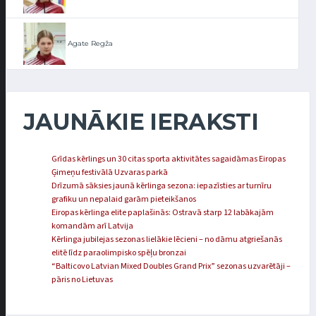
Agate Regža
JAUNĀKIE IERAKSTI
Grīdas kērlings un 30 citas sporta aktivitātes sagaidāmas Eiropas
Ģimeņu festivālā Uzvaras parkā
Drīzumā sāksies jaunā kērlinga sezona: iepazīsties ar turnīru
grafiku un nepalaid garām pieteikšanos
Eiropas kērlinga elite paplašinās: Ostravā starp 12 labākajām
komandām arī Latvija
Kērlinga jubilejas sezonas lielākie lēcieni – no dāmu atgriešanās
elitē līdz paraolimpisko spēļu bronzai
“Balticovo Latvian Mixed Doubles Grand Prix” sezonas uzvarētāji –
pāris no Lietuvas