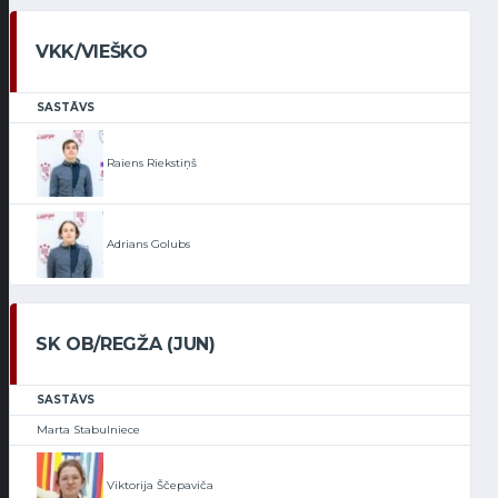
VKK/VIEŠKO
SASTĀVS
Raiens Riekstiņš
Adrians Golubs
SK OB/REGŽA (JUN)
SASTĀVS
Marta Stabulniece
Viktorija Ščepaviča