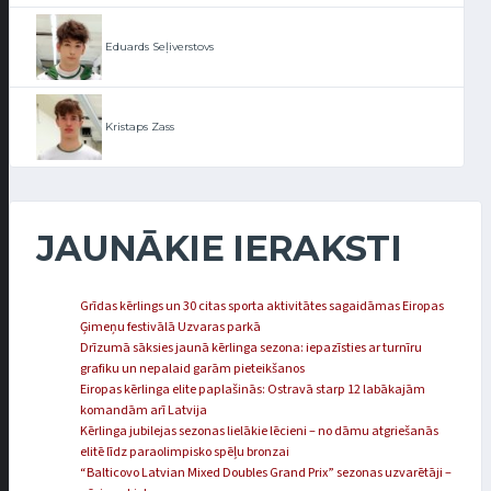
Eduards Seļiverstovs
Kristaps Zass
JAUNĀKIE IERAKSTI
Grīdas kērlings un 30 citas sporta aktivitātes sagaidāmas Eiropas
Ģimeņu festivālā Uzvaras parkā
Drīzumā sāksies jaunā kērlinga sezona: iepazīsties ar turnīru
grafiku un nepalaid garām pieteikšanos
Eiropas kērlinga elite paplašinās: Ostravā starp 12 labākajām
komandām arī Latvija
Kērlinga jubilejas sezonas lielākie lēcieni – no dāmu atgriešanās
elitē līdz paraolimpisko spēļu bronzai
“Balticovo Latvian Mixed Doubles Grand Prix” sezonas uzvarētāji –