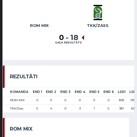
ROM MIX
TKK/ZASS
0
-
18
GALA REZULTĀTS
REZULTĀTI
KOMANDA
END 1
END 2
END 3
END 4
END 5
END 6
LSD1
LSD
ROM MIX
0
0
0
0
0
0
893
1996
TKK/Zass
5
4
0
3
1
5
381
639
ROM MIX