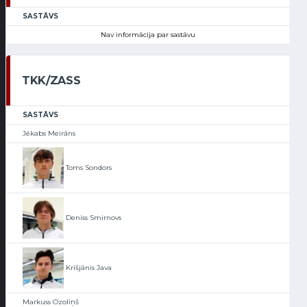
SASTĀVS
Nav informācija par sastāvu
TKK/ZASS
SASTĀVS
Jēkabs Meirāns
Toms Sondors
Deniss Smirnovs
Krišjānis Java
Markuss Ozoliņš