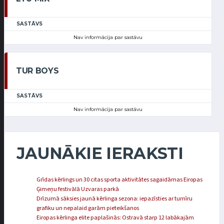
SASTĀVS
Nav informācija par sastāvu
TUR BOYS
SASTĀVS
Nav informācija par sastāvu
JAUNĀKIE IERAKSTI
Grīdas kērlings un 30 citas sporta aktivitātes sagaidāmas Eiropas
Ģimeņu festivālā Uzvaras parkā
Drīzumā sāksies jaunā kērlinga sezona: iepazīsties ar turnīru
grafiku un nepalaid garām pieteikšanos
Eiropas kērlinga elite paplašinās: Ostravā starp 12 labākajām