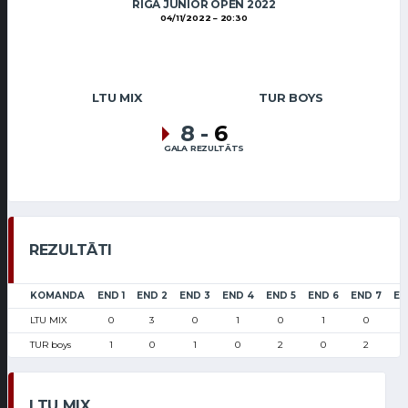
RIGA JUNIOR OPEN 2022
04/11/2022
20:30
LTU MIX
TUR BOYS
8
-
6
GALA REZULTĀTS
REZULTĀTI
KOMANDA
END 1
END 2
END 3
END 4
END 5
END 6
END 7
EN
LTU MIX
0
3
0
1
0
1
0
TUR boys
1
0
1
0
2
0
2
LTU MIX