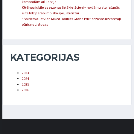
komandām arī Latvija
Kērlinga jubilejas sezonas lielākie lēcieni – no dāmu atgriešanās
elitē līdz paraolimpisko spēļu bronzai
“Balticovo Latvian Mixed Doubles Grand Prix” sezonas uzvarētāji –
pāris no Lietuvas
KATEGORIJAS
2023
2024
2025
2026