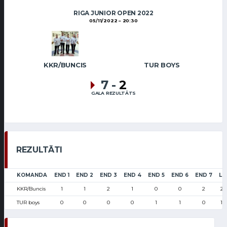
RIGA JUNIOR OPEN 2022
05/11/2022
20:30
KKR/BUNCIS
TUR BOYS
7
-
2
GALA REZULTĀTS
REZULTĀTI
KOMANDA
END 1
END 2
END 3
END 4
END 5
END 6
END 7
LS
KKR/Buncis
1
1
2
1
0
0
2
29
TUR boys
0
0
0
0
1
1
0
11