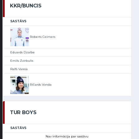
KKR/BUNCIS
SASTĀVS
Roberts Ceimers
Eduards Dzalbe
Emīls Zvirbulis
Ralfs Varess
Ričards Vonda
TUR BOYS
SASTĀVS
Nav informācija par sastāvu