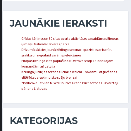
JAUNĀKIE IERAKSTI
Grīdas kērlings un 30 citas sporta aktivitātes sagaidāmas Eiropas
Ģimeņu festivālā Uzvaras parkā
Drīzumā sāksies jaunā kērlinga sezona: iepazīsties ar turnīru
grafiku un nepalaid garām pieteikšanos
Eiropas kērlinga elite paplašinās: Ostravā starp 12 labākajām
komandām arī Latvija
Kērlinga jubilejas sezonas lielākie lēcieni – no dāmu atgriešanās
elitē līdz paraolimpisko spēļu bronzai
“Balticovo Latvian Mixed Doubles Grand Prix” sezonas uzvarētāji –
pāris no Lietuvas
KATEGORIJAS