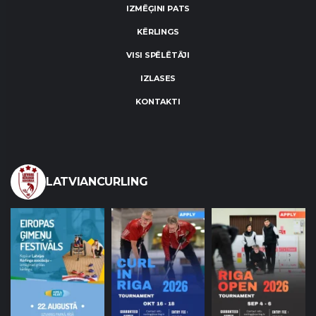
IZMĒĢINI PATS
KĒRLINGS
VISI SPĒLĒTĀJI
IZLASES
KONTAKTI
LATVIANCURLING