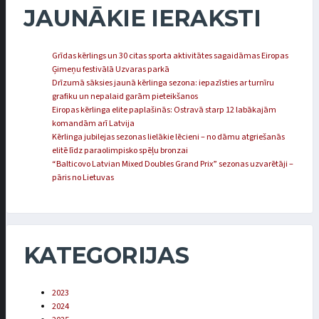
JAUNĀKIE IERAKSTI
Grīdas kērlings un 30 citas sporta aktivitātes sagaidāmas Eiropas
Ģimeņu festivālā Uzvaras parkā
Drīzumā sāksies jaunā kērlinga sezona: iepazīsties ar turnīru
grafiku un nepalaid garām pieteikšanos
Eiropas kērlinga elite paplašinās: Ostravā starp 12 labākajām
komandām arī Latvija
Kērlinga jubilejas sezonas lielākie lēcieni – no dāmu atgriešanās
elitē līdz paraolimpisko spēļu bronzai
“Balticovo Latvian Mixed Doubles Grand Prix” sezonas uzvarētāji –
pāris no Lietuvas
KATEGORIJAS
2023
2024