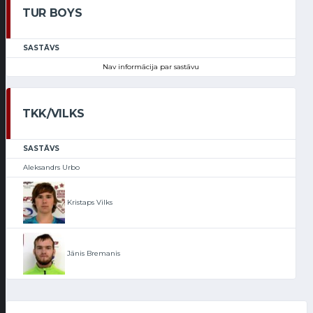
TUR BOYS
SASTĀVS
Nav informācija par sastāvu
TKK/VILKS
SASTĀVS
Aleksandrs Urbo
Kristaps Vilks
Jānis Bremanis