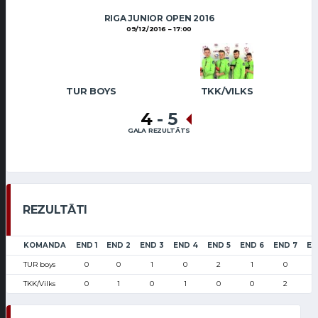
RIGA JUNIOR OPEN 2016
09/12/2016
17:00
TUR BOYS
TKK/VILKS
4
-
5
GALA REZULTĀTS
REZULTĀTI
KOMANDA
END 1
END 2
END 3
END 4
END 5
END 6
END 7
EN
TUR boys
0
0
1
0
2
1
0
TKK/Vilks
0
1
0
1
0
0
2