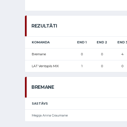
REZULTĀTI
KOMANDA
END 1
END 2
END 
Bremane
0
0
4
LAT Ventspils MIX
1
0
0
BREMANE
SASTĀVS
Megija Anna Graumane