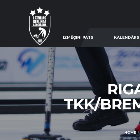
IZMĒĢINI PATS
KALENDĀRS
RIG
TKK/BREM
HOME