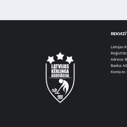
REKVIZĪ
Latvijas K
Reģistrāc
Adrese: B
Banka: A
Konta nr