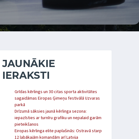
JAUNĀKIE
IERAKSTI
Grīdas kērlings un 30 citas sporta aktivitātes
sagaidāmas Eiropas Ģimeņu festivālā Uzvaras
parkā
Drīzumā sāksies jaunā kērlinga sezona:
iepazīsties ar turnīru grafiku un nepalaid garām
pieteikšanos
Eiropas kērlinga elite paplašinās: Ostravā starp
12 labākajām komandām arī Latvija