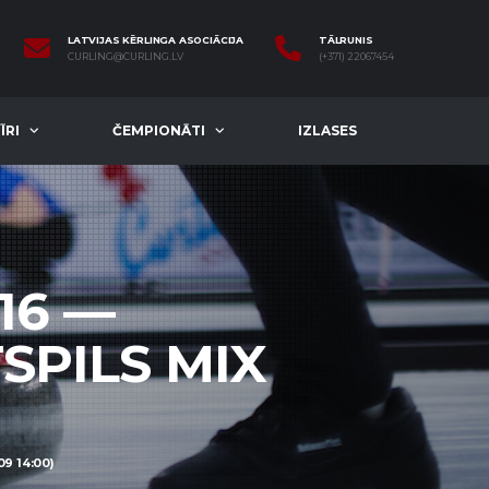
LATVIJAS KĒRLINGA ASOCIĀCIJA
TĀLRUNIS
CURLING@CURLING.LV
(+371) 22067454
ĪRI
ČEMPIONĀTI
IZLASES
16 —
SPILS MIX
9 14:00)