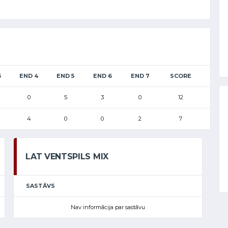
3
END 4
END 5
END 6
END 7
SCORE
0
5
3
0
12
4
0
0
2
7
LAT VENTSPILS MIX
SASTĀVS
Nav informācija par sastāvu