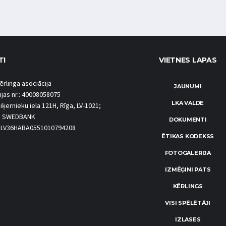
TI
VIETNES LAPAS
ērlinga asociācija
JAUNUMI
ijas nr.: 40008058075
LKA VALDE
iķernieku iela 121H, Rīga, LV-1021;
S SWEDBANK
DOKUMENTI
.: LV36HABA0551010794208
ĒTIKAS KODEKSS
FOTOGALERIJA
IZMĒĢINI PATS
KĒRLINGS
VISI SPĒLĒTĀJI
IZLASES