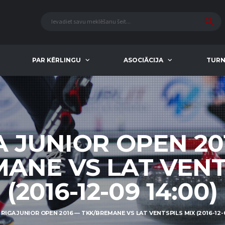
PAR KĒRLINGU
ASOCIĀCIJA
TURN
A JUNIOR OPEN 20
ANE VS LAT VENT
(2016-12-09 14:00)
RIGA JUNIOR OPEN 2016 — TKK/BREMANE VS LAT VENTSPILS MIX (2016-12-0