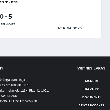
12/2015
17:30
10
-
5
 REZULTĀTS
LAT RIGA BOYS
TI
VIETNES LAPAS
ērlinga asociācija
JAUNUMI
ijas nr.: 40008058075
LKA VALDE
iķernieku iela 121H, Rīga, LV-1021;
S SWEDBANK
DOKUMENTI
.: LV36HABA0551010794208
ĒTIKAS KODEKSS