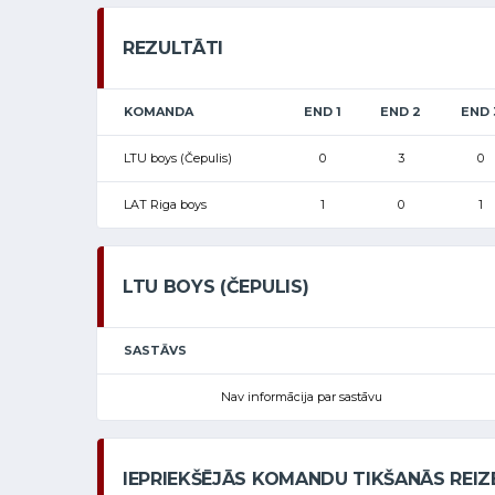
REZULTĀTI
KOMANDA
END 1
END 2
END 
LTU boys (Čepulis)
0
3
0
LAT Riga boys
1
0
1
LTU BOYS (ČEPULIS)
SASTĀVS
Nav informācija par sastāvu
IEPRIEKŠĒJĀS KOMANDU TIKŠANĀS REIZ