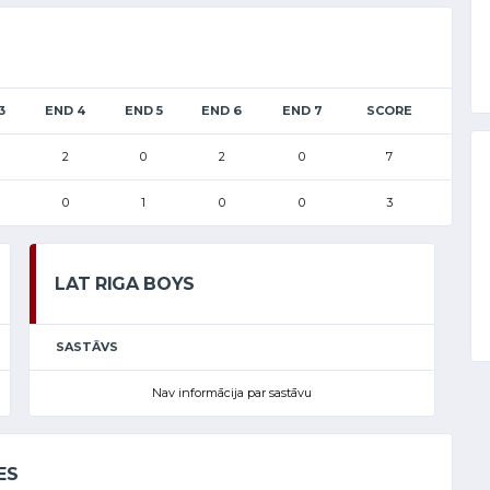
3
END 4
END 5
END 6
END 7
SCORE
2
0
2
0
7
0
1
0
0
3
LAT RIGA BOYS
SASTĀVS
Nav informācija par sastāvu
ES