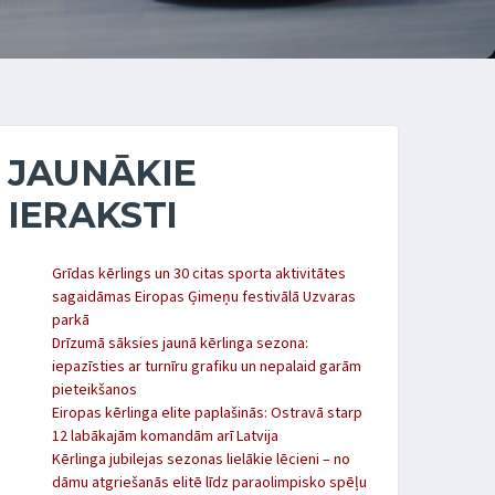
JAUNĀKIE
IERAKSTI
Grīdas kērlings un 30 citas sporta aktivitātes
sagaidāmas Eiropas Ģimeņu festivālā Uzvaras
parkā
Drīzumā sāksies jaunā kērlinga sezona:
iepazīsties ar turnīru grafiku un nepalaid garām
pieteikšanos
Eiropas kērlinga elite paplašinās: Ostravā starp
12 labākajām komandām arī Latvija
Kērlinga jubilejas sezonas lielākie lēcieni – no
dāmu atgriešanās elitē līdz paraolimpisko spēļu