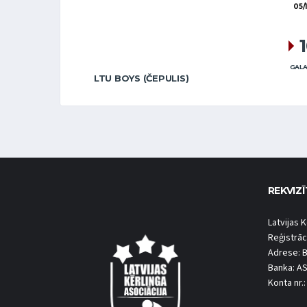
05/
GALA
LTU BOYS (ČEPULIS)
REKVIZĪ
Latvijas K
Reģistrāc
Adrese: B
Banka: A
Konta nr