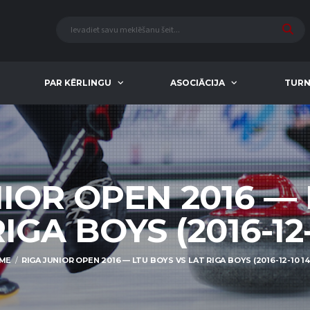
PAR KĒRLINGU
ASOCIĀCIJA
TURN
IOR OPEN 2016 —
IGA BOYS (2016-12-
ME
RIGA JUNIOR OPEN 2016 — LTU BOYS VS LAT RIGA BOYS (2016-12-10 14