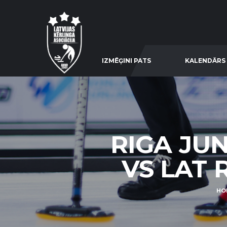
IZMĒĢINI PATS
KALENDĀRS
RIGA JUN
VS LAT R
HO