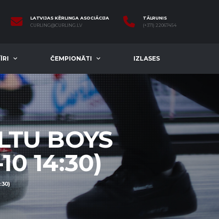
LATVIJAS KĒRLINGA ASOCIĀCIJA
TĀLRUNIS
CURLING@CURLING.LV
(+371) 22067454
ĪRI
ČEMPIONĀTI
IZLASES
 LTU BOYS
10 14:30)
:30)