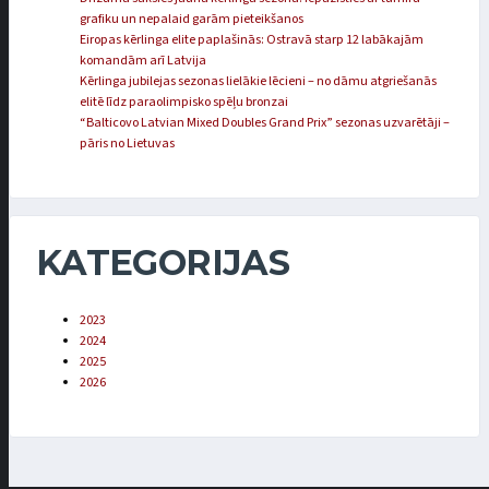
grafiku un nepalaid garām pieteikšanos
Eiropas kērlinga elite paplašinās: Ostravā starp 12 labākajām
komandām arī Latvija
Kērlinga jubilejas sezonas lielākie lēcieni – no dāmu atgriešanās
elitē līdz paraolimpisko spēļu bronzai
“Balticovo Latvian Mixed Doubles Grand Prix” sezonas uzvarētāji –
pāris no Lietuvas
KATEGORIJAS
2023
2024
2025
2026