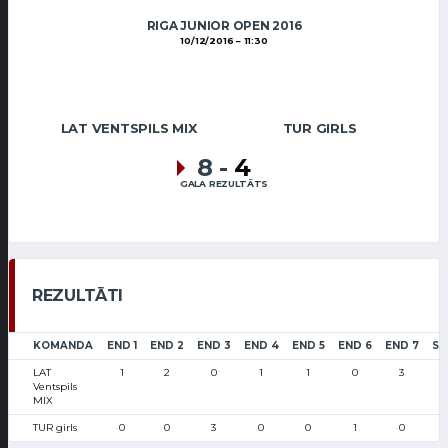
RIGA JUNIOR OPEN 2016
10/12/2016
11:30
LAT VENTSPILS MIX
TUR GIRLS
8
-
4
GALA REZULTĀTS
REZULTĀTI
KOMANDA
END 1
END 2
END 3
END 4
END 5
END 6
END 7
SC
LAT
1
2
0
1
1
0
3
Ventspils
MIX
TUR girls
0
0
3
0
0
1
0