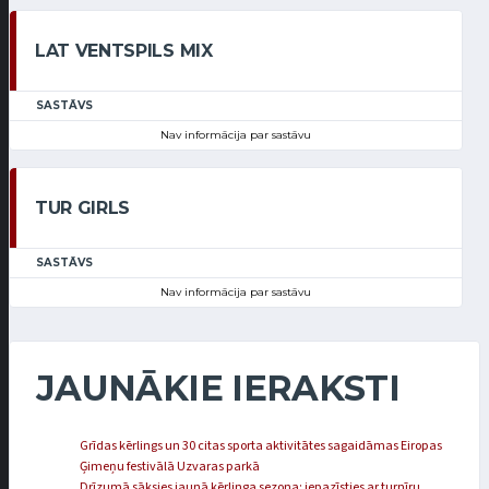
LAT VENTSPILS MIX
SASTĀVS
Nav informācija par sastāvu
TUR GIRLS
SASTĀVS
Nav informācija par sastāvu
JAUNĀKIE IERAKSTI
Grīdas kērlings un 30 citas sporta aktivitātes sagaidāmas Eiropas
Ģimeņu festivālā Uzvaras parkā
Drīzumā sāksies jaunā kērlinga sezona: iepazīsties ar turnīru