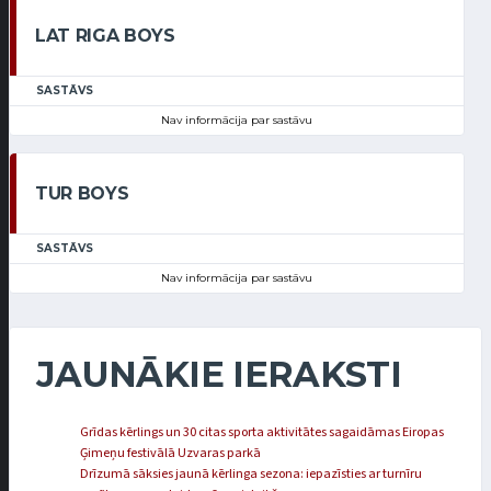
LAT RIGA BOYS
SASTĀVS
Nav informācija par sastāvu
TUR BOYS
SASTĀVS
Nav informācija par sastāvu
JAUNĀKIE IERAKSTI
Grīdas kērlings un 30 citas sporta aktivitātes sagaidāmas Eiropas
Ģimeņu festivālā Uzvaras parkā
Drīzumā sāksies jaunā kērlinga sezona: iepazīsties ar turnīru