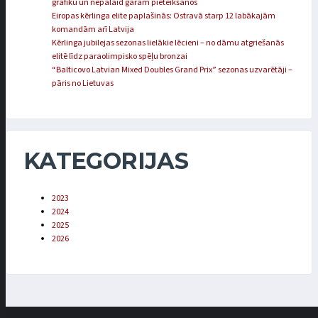
grafiku un nepalaid garām pieteikšanos
Eiropas kērlinga elite paplašinās: Ostravā starp 12 labākajām
komandām arī Latvija
Kērlinga jubilejas sezonas lielākie lēcieni – no dāmu atgriešanās
elitē līdz paraolimpisko spēļu bronzai
“Balticovo Latvian Mixed Doubles Grand Prix” sezonas uzvarētāji –
pāris no Lietuvas
KATEGORIJAS
2023
2024
2025
2026