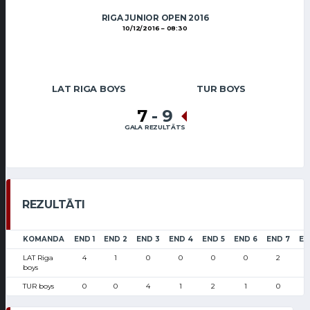
RIGA JUNIOR OPEN 2016
10/12/2016
08:30
LAT RIGA BOYS
TUR BOYS
7
-
9
GALA REZULTĀTS
REZULTĀTI
KOMANDA
END 1
END 2
END 3
END 4
END 5
END 6
END 7
EN
LAT Riga
4
1
0
0
0
0
2
boys
TUR boys
0
0
4
1
2
1
0